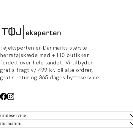
Tøjeksperten er Danmarks største
herretøjskæde med +110 butikker
fordelt over hele landet. Vi tilbyder
gratis fragt v/ 499 kr. på alle ordrer,
gratis retur og 365 dages bytteservice.
undeservice
ndeservice - Hjælpecenter
nformation
m Tøjeksperten
ontakt