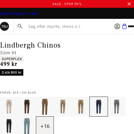
SALE - SPAR 50%
GRATIS FRAGT V/ 499,-
Søg her...
Lindbergh Chinos
Slim fit
Produkt egenskaber
SUPERFLEX
I alt (inkl. rabat)
499 kr
2 stk 800 kr
FARVE: BLÅ / DK BLUE
+
16