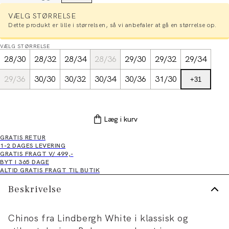
VÆLG STØRRELSE
Dette produkt er lille i størrelsen, så vi anbefaler at gå en størrelse op.
VÆLG STØRRELSE
28/30
28/32
28/34
28/36
29/30
29/32
29/34
29/36
30/30
30/32
30/34
30/36
31/30
+
31
Læg i kurv
GRATIS RETUR
1-2 DAGES LEVERING
GRATIS FRAGT V/ 499,-
BYT I 365 DAGE
ALTID GRATIS FRAGT TIL BUTIK
Beskrivelse
Chinos fra Lindbergh White i klassisk og