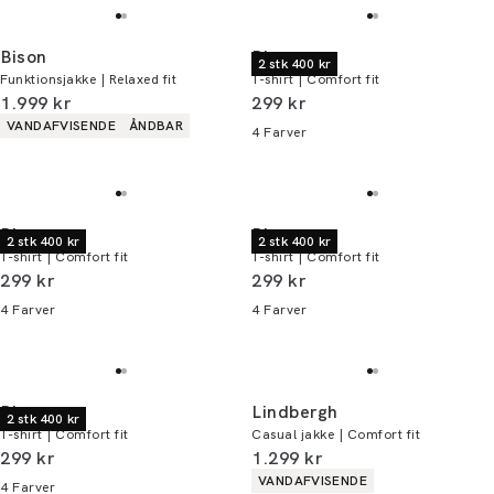
Bison
Bison
2 stk 400 kr
Funktionsjakke | Relaxed fit
T-shirt | Comfort fit
I alt (inkl. rabat)
I alt (inkl. rabat)
1.999 kr
299 kr
Produkt egenskaber
VANDAFVISENDE
ÅNDBAR
4
Farver
Bison
Bison
2 stk 400 kr
2 stk 400 kr
T-shirt | Comfort fit
T-shirt | Comfort fit
I alt (inkl. rabat)
I alt (inkl. rabat)
299 kr
299 kr
4
Farver
4
Farver
Bison
Lindbergh
2 stk 400 kr
T-shirt | Comfort fit
Casual jakke | Comfort fit
I alt (inkl. rabat)
I alt (inkl. rabat)
299 kr
1.299 kr
Produkt egenskaber
VANDAFVISENDE
4
Farver