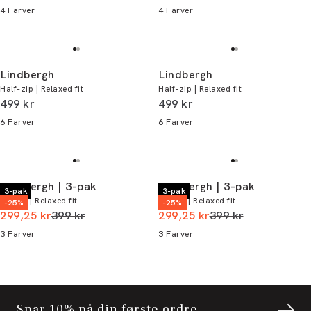
4
Farver
4
Farver
Lindbergh
Lindbergh
Half-zip | Relaxed fit
Half-zip | Relaxed fit
I alt (inkl. rabat)
I alt (inkl. rabat)
499 kr
499 kr
6
Farver
6
Farver
Lindbergh | 3-pak
Lindbergh | 3-pak
3-pak
3-pak
T-shirt | Relaxed fit
T-shirt | Relaxed fit
-25%
-25%
I alt (uden rabat)
I alt (uden rabat)
299,25 kr
399 kr
299,25 kr
399 kr
3
Farver
3
Farver
Spar 10% på din første ordre