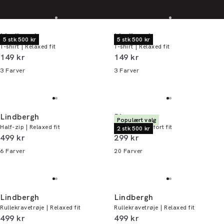
Lindbergh
Lindbergh
5 stk 500 kr
5 stk 500 kr
T-shirt | Relaxed fit
T-shirt | Relaxed fit
I alt (inkl. rabat)
I alt (inkl. rabat)
149 kr
149 kr
3
Farver
3
Farver
Lindbergh
Bison
Populært valg
Half-zip | Relaxed fit
T-shirt | Comfort fit
2 stk 500 kr
I alt (inkl. rabat)
I alt (inkl. rabat)
499 kr
299 kr
6
Farver
20
Farver
Lindbergh
Lindbergh
Rullekravetrøje | Relaxed fit
Rullekravetrøje | Relaxed fit
I alt (inkl. rabat)
I alt (inkl. rabat)
499 kr
499 kr