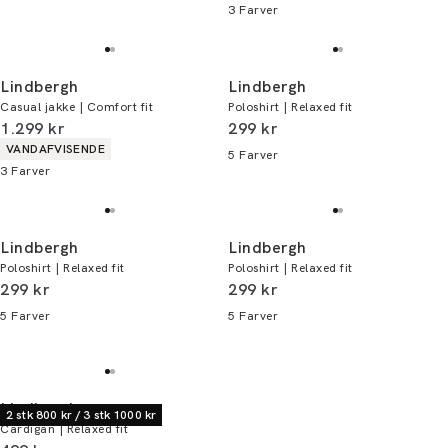
3
Farver
Lindbergh
Lindbergh
Casual jakke | Comfort fit
Poloshirt | Relaxed fit
I alt (inkl. rabat)
I alt (inkl. rabat)
1.299 kr
299 kr
Produkt egenskaber
VANDAFVISENDE
5
Farver
3
Farver
Lindbergh
Lindbergh
Poloshirt | Relaxed fit
Poloshirt | Relaxed fit
I alt (inkl. rabat)
I alt (inkl. rabat)
299 kr
299 kr
5
Farver
5
Farver
Lindbergh
2 stk 800 kr / 3 stk 1000 kr
Cardigan | Relaxed fit