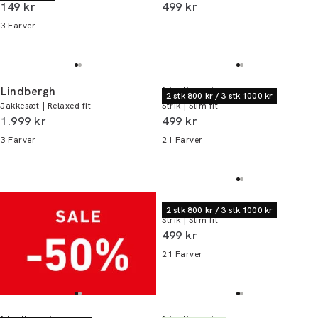
I alt (inkl. rabat)
I alt (inkl. rabat)
149 kr
499 kr
3
Farver
Lindbergh
Lindbergh
2 stk 800 kr / 3 stk 1000 kr
Jakkesæt | Relaxed fit
Strik | Slim fit
I alt (inkl. rabat)
I alt (inkl. rabat)
1.999 kr
499 kr
3
Farver
21
Farver
Lindbergh
2 stk 800 kr / 3 stk 1000 kr
Strik | Slim fit
I alt (inkl. rabat)
499 kr
21
Farver