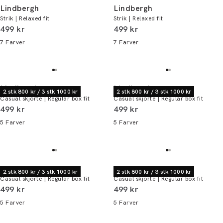
Lindbergh
Lindbergh
Strik | Relaxed fit
Strik | Relaxed fit
I alt (inkl. rabat)
I alt (inkl. rabat)
499 kr
499 kr
7
Farver
7
Farver
Lindbergh
Lindbergh
2 stk 800 kr / 3 stk 1000 kr
2 stk 800 kr / 3 stk 1000 kr
Casual skjorte | Regular box fit
Casual skjorte | Regular box fit
I alt (inkl. rabat)
I alt (inkl. rabat)
499 kr
499 kr
5
Farver
5
Farver
Lindbergh
Lindbergh
2 stk 800 kr / 3 stk 1000 kr
2 stk 800 kr / 3 stk 1000 kr
Casual skjorte | Regular box fit
Casual skjorte | Regular box fit
I alt (inkl. rabat)
I alt (inkl. rabat)
499 kr
499 kr
5
Farver
5
Farver