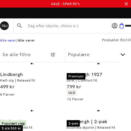
SALE - SPAR 50%
ALTID GRATIS FRAGT TIL BUTIK
Søg her...
Produkter
(
5610
)
Alle varer
Alle varer
Se alle filtre
Lindbergh
Lindbergh 1927
Premium
Half-zip | Relaxed fit
Strik | Comfort fit
I alt (inkl. rabat)
I alt (inkl. rabat)
499 kr
799 kr
Produkt egenskaber
ULD
6
Farver
12
Farver
Lindbergh
Lindbergh | 2-pak
Populært valg
2-pak
T-shirt | Relaxed fit
Business skjorte | Relaxed fit
5 stk 500 kr