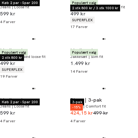
Lindbergh
Lindbergh
Køb 2 par - Spar 200
Populært valg
Jeans | Loose fit
Chinoshorts | Relaxed loose fit
2 stk 800 kr / 3 stk 1000 kr
I alt (inkl. rabat)
I alt (inkl. rabat)
599 kr
499 kr
Produkt egenskaber
SUPERFLEX
4
Farver
17
Farver
Lindbergh
Lindbergh
Populært valg
Populært valg
Chinos | Relaxed loose fit
Jakkesæt | Slim fit
2 stk 800 kr
I alt (inkl. rabat)
I alt (inkl. rabat)
499 kr
1.499 kr
Produkt egenskaber
SUPERFLEX
14
Farver
19
Farver
Lindbergh
Bison | 3-pak
Køb 2 par - Spar 200
3-pak
Jeans | Loose fit
T-shirt | Comfort fit
-15%
I alt (inkl. rabat)
I alt (uden rabat)
599 kr
424,15 kr
499 kr
4
Farver
4
Farver