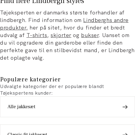
Find flere Lindbergh styles
Tøjeksperten er danmarks største forhandler af
lindbergh. Find information om
Lindberghs andre
produkter,
her på sitet, hvor du finder et bredt
udvalg af
T-shirts
,
skjorter
og
bukser
. Uanset om
du vil opgradere din garderobe eller finde den
perfekte gave til en stilbevidst mand, er Lindbergh
det oplagte valg.
Populære kategorier
Udvalgte kategorier der er populære blandt
Tøjekspertens kunder:
Alle jakkesæt
Classic fit jakkesæt