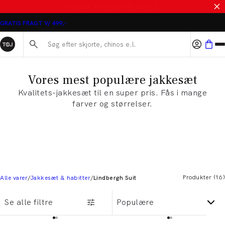
MASSER AF VARER PÅ UDSALG
GRATIS FRAGT V/ 499,-
Søg her...
Vores mest populære jakkesæt
Kvalitets-jakkesæt til en super pris. Fås i mange
farver og størrelser.
Produkter
(
16
)
Alle varer
Jakkesæt & habitter
Lindbergh Suit
Se alle filtre