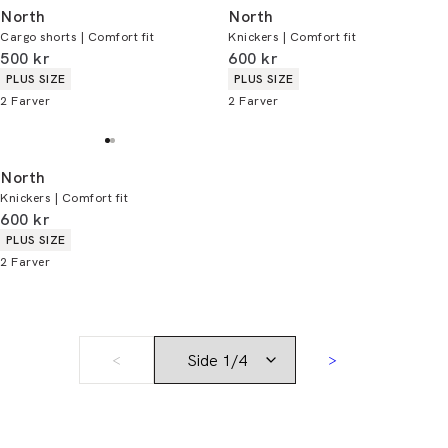
North
North
Cargo shorts | Comfort fit
Knickers | Comfort fit
I alt (inkl. rabat)
I alt (inkl. rabat)
500 kr
600 kr
Produkt egenskaber
Produkt egenskaber
PLUS SIZE
PLUS SIZE
2
Farver
2
Farver
North
Knickers | Comfort fit
I alt (inkl. rabat)
600 kr
Produkt egenskaber
PLUS SIZE
2
Farver