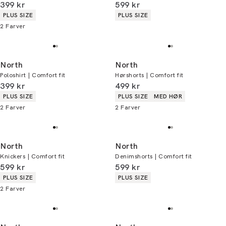
I alt (inkl. rabat)
I alt (inkl. rabat)
399 kr
599 kr
Produkt egenskaber
Produkt egenskaber
PLUS SIZE
PLUS SIZE
2
Farver
North
North
Poloshirt | Comfort fit
Hørshorts | Comfort fit
I alt (inkl. rabat)
I alt (inkl. rabat)
399 kr
499 kr
Produkt egenskaber
Produkt egenskaber
PLUS SIZE
PLUS SIZE
MED HØR
2
Farver
2
Farver
North
North
Knickers | Comfort fit
Denimshorts | Comfort fit
I alt (inkl. rabat)
I alt (inkl. rabat)
599 kr
599 kr
Produkt egenskaber
Produkt egenskaber
PLUS SIZE
PLUS SIZE
2
Farver