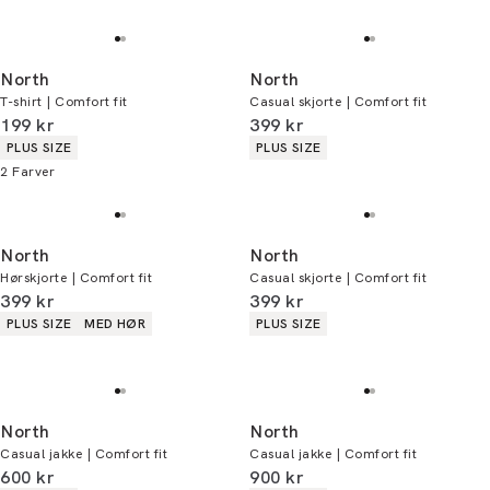
North
North
T-shirt | Comfort fit
Casual skjorte | Comfort fit
I alt (inkl. rabat)
I alt (inkl. rabat)
199 kr
399 kr
Produkt egenskaber
Produkt egenskaber
PLUS SIZE
PLUS SIZE
2
Farver
North
North
Hørskjorte | Comfort fit
Casual skjorte | Comfort fit
I alt (inkl. rabat)
I alt (inkl. rabat)
399 kr
399 kr
Produkt egenskaber
Produkt egenskaber
PLUS SIZE
MED HØR
PLUS SIZE
North
North
Casual jakke | Comfort fit
Casual jakke | Comfort fit
I alt (inkl. rabat)
I alt (inkl. rabat)
600 kr
900 kr