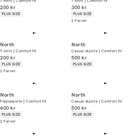
T-shirt | Comfort fit
T-shirt | Comfort fit
I alt (inkl. rabat)
I alt (inkl. rabat)
200 kr
300 kr
Produkt egenskaber
Produkt egenskaber
PLUS SIZE
PLUS SIZE
2
Farver
North
North
T-shirt | Comfort fit
Casual skjorte | Comfort fit
I alt (inkl. rabat)
I alt (inkl. rabat)
200 kr
500 kr
Produkt egenskaber
Produkt egenskaber
PLUS SIZE
PLUS SIZE
2
Farver
North
North
Fløjlsskjorte | Comfort fit
Casual skjorte | Comfort fit
I alt (inkl. rabat)
I alt (inkl. rabat)
600 kr
500 kr
Produkt egenskaber
Produkt egenskaber
PLUS SIZE
PLUS SIZE
2
Farver