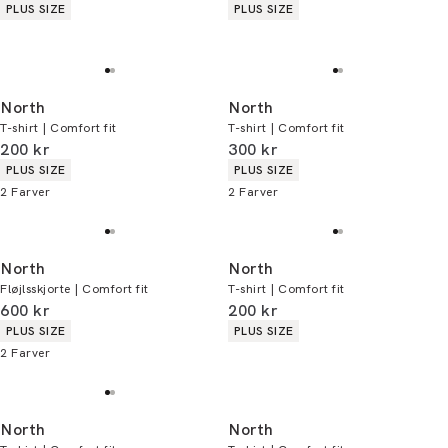
Produkt egenskaber
Produkt egenskaber
PLUS SIZE
PLUS SIZE
North
North
T-shirt | Comfort fit
T-shirt | Comfort fit
I alt (inkl. rabat)
I alt (inkl. rabat)
200 kr
300 kr
Produkt egenskaber
Produkt egenskaber
PLUS SIZE
PLUS SIZE
2
Farver
2
Farver
North
North
Fløjlsskjorte | Comfort fit
T-shirt | Comfort fit
I alt (inkl. rabat)
I alt (inkl. rabat)
600 kr
200 kr
Produkt egenskaber
Produkt egenskaber
PLUS SIZE
PLUS SIZE
2
Farver
North
North