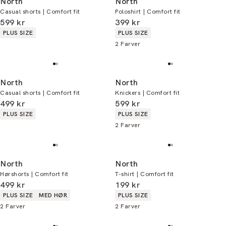
North
North
Casual shorts | Comfort fit
Poloshirt | Comfort fit
I alt (inkl. rabat)
I alt (inkl. rabat)
599 kr
399 kr
Produkt egenskaber
Produkt egenskaber
PLUS SIZE
PLUS SIZE
2
Farver
North
North
Casual shorts | Comfort fit
Knickers | Comfort fit
I alt (inkl. rabat)
I alt (inkl. rabat)
499 kr
599 kr
Produkt egenskaber
Produkt egenskaber
PLUS SIZE
PLUS SIZE
2
Farver
North
North
Hørshorts | Comfort fit
T-shirt | Comfort fit
I alt (inkl. rabat)
I alt (inkl. rabat)
499 kr
199 kr
Produkt egenskaber
Produkt egenskaber
PLUS SIZE
MED HØR
PLUS SIZE
2
Farver
2
Farver