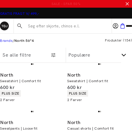
MASSER AF VARER PÅ UDSALG
GRATIS FRAGT V/ 499,-
Søg her...
Produkter
(
154
)
Brands
North 56°4
Se alle filtre
North
North
Sweatshirt | Comfort fit
Sweatshirt | Comfort fit
I alt (inkl. rabat)
I alt (inkl. rabat)
600 kr
600 kr
Produkt egenskaber
Produkt egenskaber
PLUS SIZE
PLUS SIZE
2
Farver
2
Farver
North
North
Sweatpants | Loose fit
Casual shorts | Comfort fit