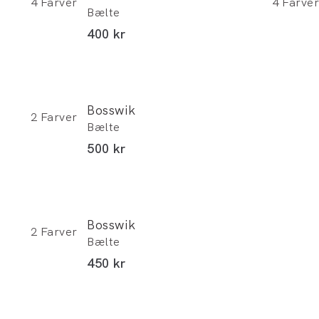
4
Farver
4
Farver
Bælte
I alt (inkl. rabat)
400 kr
Bosswik
2
Farver
Bælte
I alt (inkl. rabat)
500 kr
Bosswik
2
Farver
Bælte
I alt (inkl. rabat)
450 kr