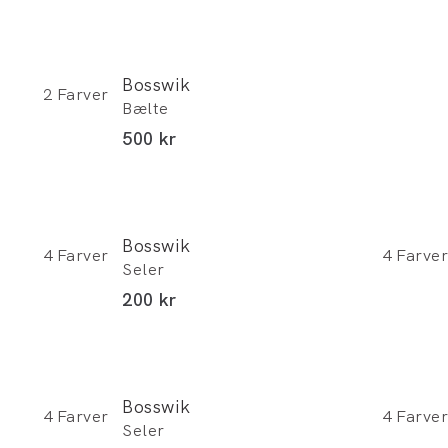
Bosswik
2
Farver
Bælte
I alt (inkl. rabat)
500 kr
Bosswik
4
Farver
4
Farver
Seler
I alt (inkl. rabat)
200 kr
Bosswik
4
Farver
4
Farver
Seler