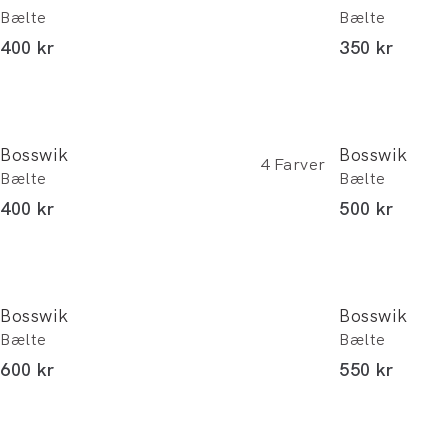
Bælte
Bælte
I alt (inkl. rabat)
I alt (inkl. r
400 kr
350 kr
Bosswik
Bosswik
4
Farver
Bælte
Bælte
I alt (inkl. rabat)
I alt (inkl. r
400 kr
500 kr
Bosswik
Bosswik
Bælte
Bælte
I alt (inkl. rabat)
I alt (inkl. r
600 kr
550 kr