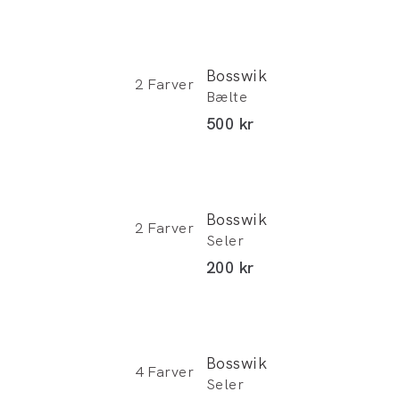
Bosswik
2
Farver
Bælte
abat)
I alt (inkl. rabat)
500 kr
Bosswik
2
Farver
Seler
abat)
I alt (inkl. rabat)
200 kr
Bosswik
4
Farver
Seler