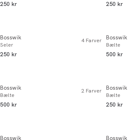
I alt (inkl. rabat)
I alt (inkl. r
250 kr
250 kr
Bosswik
Bosswik
4
Farver
Seler
Bælte
I alt (inkl. rabat)
I alt (inkl. r
250 kr
500 kr
Bosswik
Bosswik
2
Farver
Bælte
Bælte
I alt (inkl. rabat)
I alt (inkl. r
500 kr
250 kr
Bosswik
Bosswik