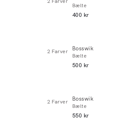
2
Farver
Bælte
abat)
I alt (inkl. rabat)
400 kr
Bosswik
2
Farver
Bælte
abat)
I alt (inkl. rabat)
500 kr
Bosswik
2
Farver
Bælte
abat)
I alt (inkl. rabat)
550 kr