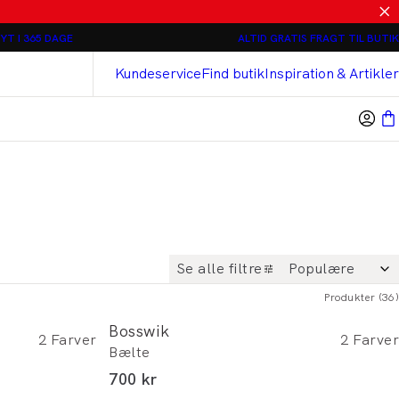
Relaxed loose fit Chinos - 2 stk 800 kr
YT I 365 DAGE
ALTID GRATIS FRAGT TIL BUTIK
Bison
Cashmere Touch Bukser
Kundeservice
Find butik
Inspiration & Artikler
Se alle filtre
Produkter
(
36
)
Bosswik
2
Farver
2
Farver
Bælte
I alt (inkl. rabat)
700 kr