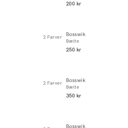
abat)
I alt (inkl. rabat)
200 kr
Bosswik
2
Farver
Bælte
abat)
I alt (inkl. rabat)
250 kr
Bosswik
2
Farver
Bælte
abat)
I alt (inkl. rabat)
350 kr
Bosswik