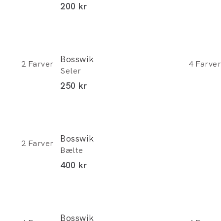
I alt (inkl. rabat)
200 kr
Bosswik
2
Farver
4
Farver
Seler
I alt (inkl. rabat)
250 kr
Bosswik
2
Farver
Bælte
I alt (inkl. rabat)
400 kr
Bosswik