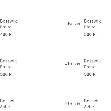
Bosswik
Bosswik
4
Farver
Bælte
Bælte
I alt (inkl. rabat)
I alt (inkl. r
400 kr
500 kr
Bosswik
Bosswik
2
Farver
Bælte
Bælte
I alt (inkl. rabat)
I alt (inkl. r
500 kr
500 kr
Bosswik
Bosswik
4
Farver
Seler
Seler