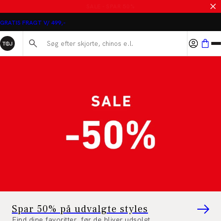
Tøjeksperten - Herretøj Online
MASSER AF VARER PÅ UDSALG
GRATIS FRAGT V/ 499,-
Søg her...
Spar 50% på udvalgte styles
Find dine favoritter, før de bliver udsolgt.