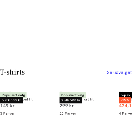
T-shirts
Se udvalget
Lindbergh
Bison
Bison
Populært valg
Populært valg
3-pak
T-shirt | Relaxed fit
T-shirt | Comfort fit
T-shirt 
5 stk 500 kr
2 stk 500 kr
-15%
I alt (inkl. rabat)
I alt (inkl. rabat)
149 kr
299 kr
424,1
3
Farver
20
Farver
4
Farve