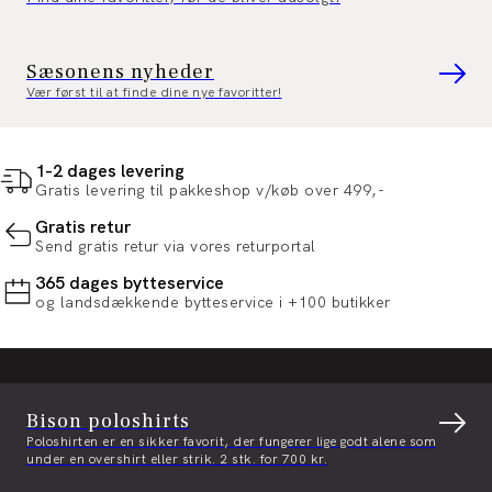
Sæsonens nyheder
Vær først til at finde dine nye favoritter!
1-2 dages levering
Gratis levering til pakkeshop v/køb over 499,-
Gratis retur
Send gratis retur via vores returportal
365 dages bytteservice
og landsdækkende bytteservice i +100 butikker
Bison poloshirts
Poloshirten er en sikker favorit, der fungerer lige godt alene som
under en overshirt eller strik. 2 stk. for 700 kr.