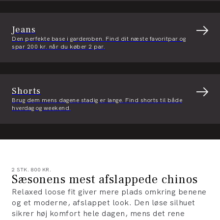
Jeans
Den perfekte base i garderoben. Find dit næste favoritpar og
spar 200 kr. når du køber 2 par.
Shorts
Brug dem mens dagene stadig er lange. Find shorts til både
hverdag og weekend.
2 STK. 800 KR.
Sæsonens mest afslappede chinos
Relaxed loose fit giver mere plads omkring benene
og et moderne, afslappet look. Den løse silhuet
sikrer høj komfort hele dagen, mens det rene