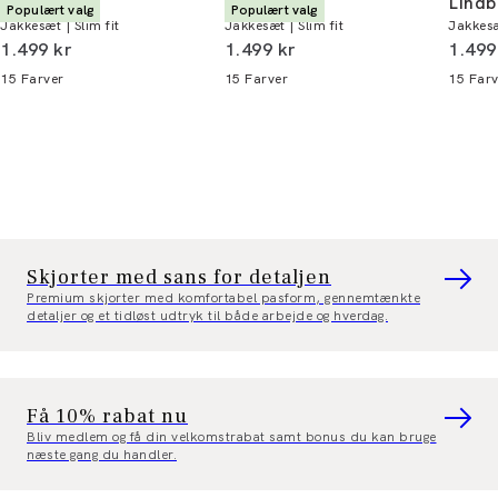
Lindbergh
Lindbergh
Lindb
Populært valg
Populært valg
Jakkesæt | Slim fit
Jakkesæt | Slim fit
Jakkesæ
I alt (inkl. rabat)
I alt (inkl. rabat)
I alt 
1.499 kr
1.499 kr
1.499
15
Farver
15
Farver
15
Farv
Skjorter med sans for detaljen
Premium skjorter med komfortabel pasform, gennemtænkte
detaljer og et tidløst udtryk til både arbejde og hverdag.
Få 10% rabat nu
Bliv medlem og få din velkomstrabat samt bonus du kan bruge
næste gang du handler.