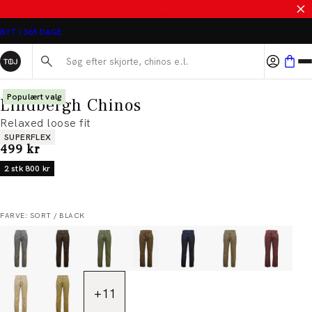
SALE - SPAR 50%
BYT I 365 DAGE
Søg her...
Populært valg
Lindbergh Chinos
Relaxed loose fit
Produkt egenskaber
SUPERFLEX
I alt (inkl. rabat)
499 kr
2 stk 800 kr
FARVE: SORT / BLACK
+
11