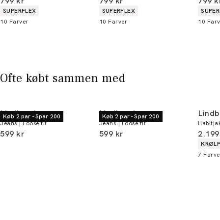
I alt (inkl. rabat)
I alt (inkl. rabat)
I alt 
799 kr
799 kr
799 k
alle butikker og online.
Produkt egenskaber
Produkt egenskaber
Produ
SUPERFLEX
SUPERFLEX
SUPER
10
Farver
10
Farver
10
Farv
Bliv medlem
* Rabatten gælder alle ikke-nedsatte varer.
Ofte købt sammen med
Lindbergh
Lindbergh
Lindb
Køb 2 par - Spar 200
Køb 2 par - Spar 200
Jeans | Loose fit
Jeans | Loose fit
Habitja
I alt (inkl. rabat)
I alt (inkl. rabat)
I alt 
599 kr
599 kr
2.199
Produ
KRØLF
7
Farve