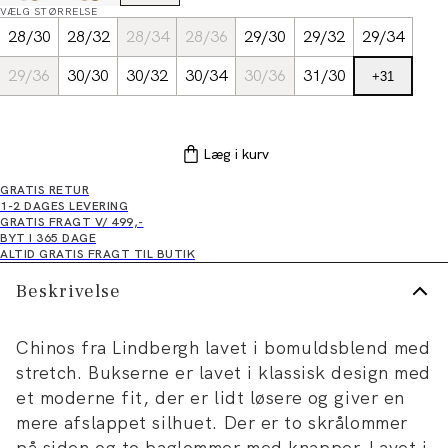
VÆLG STØRRELSE
28/30
28/32
28/34
28/36
29/30
29/32
29/34
29/36
30/30
30/32
30/34
30/36
31/30
+
31
Læg i kurv
GRATIS RETUR
1-2 DAGES LEVERING
GRATIS FRAGT V/ 499,-
BYT I 365 DAGE
ALTID GRATIS FRAGT TIL BUTIK
Beskrivelse
Chinos fra Lindbergh lavet i bomuldsblend med
stretch. Bukserne er lavet i klassisk design med
et moderne fit, der er lidt løsere og giver en
mere afslappet silhuet. Der er to skrålommer
på siden og to baglommer med knapper. Lavet i