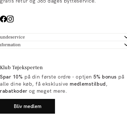
gratis retur og 365 dages bytteservice.
undeservice
ndeservice - Hjælpecenter
nformation
m Tøjeksperten
ontakt
tikker
turportal
Klub Tøjeksperten
spiration og artikler
rtryd dit køb
Spar 10%
på din første ordre - optjen
5% bonus
på
ørrelsesguide
avekort
alle dine køb, få eksklusive
medlemstilbud
,
b og karriere
turnering
rabatkoder
og meget mere.
okumentation
Bliv medlem