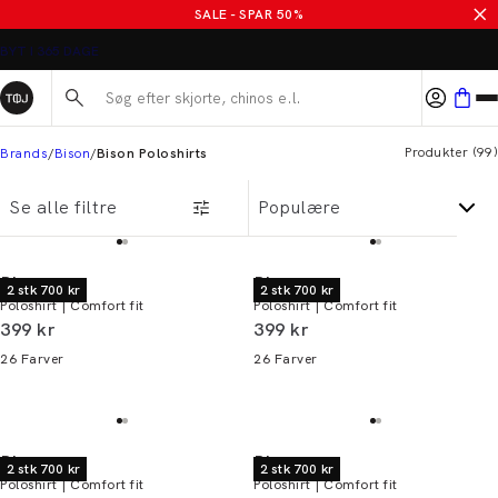
SALE - SPAR 50%
Søg her...
Produkter
(
99
)
Brands
Bison
Bison Poloshirts
Se alle filtre
Bison
Bison
2 stk 700 kr
2 stk 700 kr
Poloshirt | Comfort fit
Poloshirt | Comfort fit
I alt (inkl. rabat)
I alt (inkl. rabat)
399 kr
399 kr
26
Farver
26
Farver
Bison
Bison
2 stk 700 kr
2 stk 700 kr
Poloshirt | Comfort fit
Poloshirt | Comfort fit