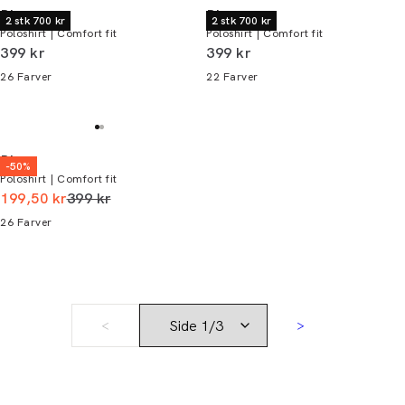
Bison
Bison
2 stk 700 kr
2 stk 700 kr
Poloshirt | Comfort fit
Poloshirt | Comfort fit
I alt (inkl. rabat)
I alt (inkl. rabat)
399 kr
399 kr
26
Farver
22
Farver
Bison
-50%
Poloshirt | Comfort fit
I alt (uden rabat)
199,50 kr
399 kr
26
Farver