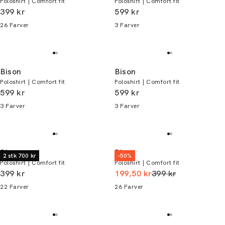
Poloshirt | Comfort fit
Poloshirt | Comfort fit
I alt (inkl. rabat)
I alt (inkl. rabat)
399 kr
599 kr
26
Farver
3
Farver
Bison
Bison
Poloshirt | Comfort fit
Poloshirt | Comfort fit
I alt (inkl. rabat)
I alt (inkl. rabat)
599 kr
599 kr
3
Farver
3
Farver
Bison
Bison
2 stk 700 kr
-50%
Poloshirt | Comfort fit
Poloshirt | Comfort fit
I alt (inkl. rabat)
I alt (uden rabat)
399 kr
199,50 kr
399 kr
22
Farver
26
Farver