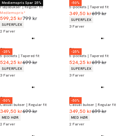
Bison
Bison
Medlemspris Spar 25%
-50%
Fløjlsbukser | Regular fit
5-pockets | Tapered fit
I alt (uden rabat)
Medlemspris*
349,50 kr
699 kr
I alt (uden rabat)
599,25 kr
799 kr
Produkt egenskaber
SUPERFLEX
Produkt egenskaber
SUPERFLEX
3
Farver
2
Farver
Bison
Bison
-25%
-25%
5-pockets | Tapered fit
5-pockets | Tapered fit
I alt (uden rabat)
I alt (uden rabat)
524,25 kr
699 kr
524,25 kr
699 kr
Produkt egenskaber
Produkt egenskaber
SUPERFLEX
SUPERFLEX
3
Farver
3
Farver
Bison
Bison
-50%
-50%
Casual bukser | Regular fit
Casual bukser | Regular fit
I alt (uden rabat)
I alt (uden rabat)
349,50 kr
699 kr
349,50 kr
699 kr
Produkt egenskaber
Produkt egenskaber
MED HØR
MED HØR
2
Farver
2
Farver