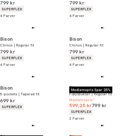
I alt (inkl. rabat)
I alt (inkl. rabat)
799 kr
799 kr
Produkt egenskaber
Produkt egenskaber
SUPERFLEX
SUPERFLEX
4
Farver
4
Farver
Bison
Bison
Chinos | Regular fit
Chinos | Regular fit
I alt (inkl. rabat)
I alt (inkl. rabat)
799 kr
799 kr
Produkt egenskaber
Produkt egenskaber
SUPERFLEX
SUPERFLEX
4
Farver
4
Farver
Bison
Bison
Medlemspris Spar 25%
5-pockets | Tapered fit
Fløjlsbukser | Regular fit
I alt (inkl. rabat)
699 kr
Medlemspris*
I alt (uden rabat)
599,25 kr
799 kr
Produkt egenskaber
SUPERFLEX
Produkt egenskaber
SUPERFLEX
2
Farver