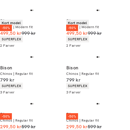
Bison
Bison
Kort model
Kort model
Chinos | Modern fit
Chinos | Modern fit
-50%
-50%
I alt (uden rabat)
I alt (uden rabat)
499,50 kr
999 kr
499,50 kr
999 kr
Produkt egenskaber
Produkt egenskaber
SUPERFLEX
SUPERFLEX
2
Farver
2
Farver
Bison
Bison
Chinos | Regular fit
Chinos | Regular fit
I alt (inkl. rabat)
I alt (inkl. rabat)
799 kr
799 kr
Produkt egenskaber
Produkt egenskaber
SUPERFLEX
SUPERFLEX
3
Farver
3
Farver
Bison
Bison
-50%
-50%
Chinos | Regular fit
Chinos | Regular fit
I alt (uden rabat)
I alt (uden rabat)
299,50 kr
599 kr
299,50 kr
599 kr