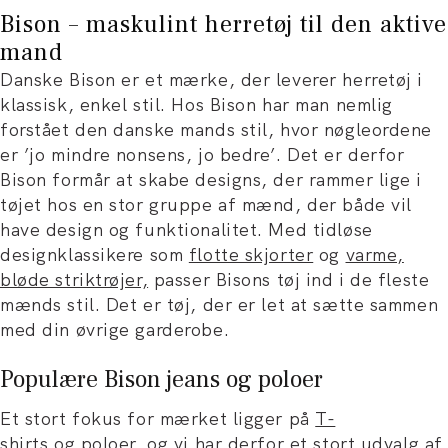
Bison – maskulint herretøj til den aktive
mand
Danske Bison er et mærke, der leverer herretøj i
klassisk, enkel stil. Hos Bison har man nemlig
forstået den danske mands stil, hvor nøgleordene
er ’jo mindre nonsens, jo bedre’. Det er derfor
Bison formår at skabe designs, der rammer lige i
tøjet hos en stor gruppe af mænd, der både vil
have design og funktionalitet. Med tidløse
designklassikere som
flotte skjorter
og
varme,
bløde striktrøjer,
passer Bisons tøj ind i de fleste
mænds stil. Det er tøj, der er let at sætte sammen
med din øvrige garderobe.
Populære Bison jeans og poloer
Et stort fokus for mærket ligger på
T-
shirts
og
poloer
, og vi har derfor et stort udvalg af