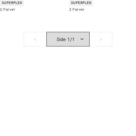
Produkt egenskaber
Produkt egenskaber
SUPERFLEX
SUPERFLEX
2
Farver
2
Farver