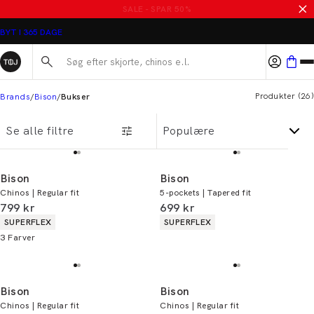
SALE - SPAR 50%
BYT I 365 DAGE
Søg her...
Produkter
(
26
)
Brands
Bison
Bukser
Se alle filtre
Bison
Bison
Chinos | Regular fit
5-pockets | Tapered fit
I alt (inkl. rabat)
I alt (inkl. rabat)
799 kr
699 kr
Produkt egenskaber
Produkt egenskaber
SUPERFLEX
SUPERFLEX
3
Farver
Bison
Bison
Chinos | Regular fit
Chinos | Regular fit