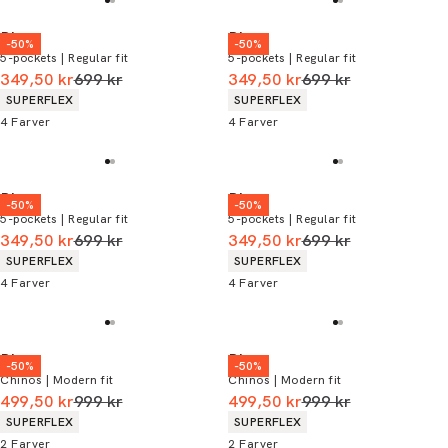
Bison
Bison
-50%
-50%
5-pockets | Regular fit
5-pockets | Regular fit
I alt (uden rabat)
I alt (uden rabat)
349,50 kr
699 kr
349,50 kr
699 kr
Produkt egenskaber
Produkt egenskaber
SUPERFLEX
SUPERFLEX
4
Farver
4
Farver
Bison
Bison
-50%
-50%
5-pockets | Regular fit
5-pockets | Regular fit
I alt (uden rabat)
I alt (uden rabat)
349,50 kr
699 kr
349,50 kr
699 kr
Produkt egenskaber
Produkt egenskaber
SUPERFLEX
SUPERFLEX
4
Farver
4
Farver
Bison
Bison
-50%
-50%
Chinos | Modern fit
Chinos | Modern fit
I alt (uden rabat)
I alt (uden rabat)
499,50 kr
999 kr
499,50 kr
999 kr
Produkt egenskaber
Produkt egenskaber
SUPERFLEX
SUPERFLEX
2
Farver
2
Farver