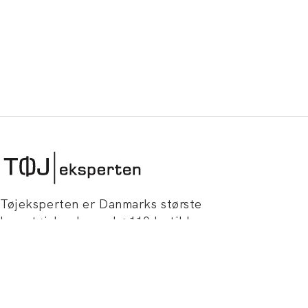
Tøjeksperten er Danmarks største
herretøjskæde med +110 butikker
fordelt over hele landet. Vi tilbyder
gratis fragt v/ 499 kr. på alle ordrer,
gratis retur og 365 dages bytteservice.