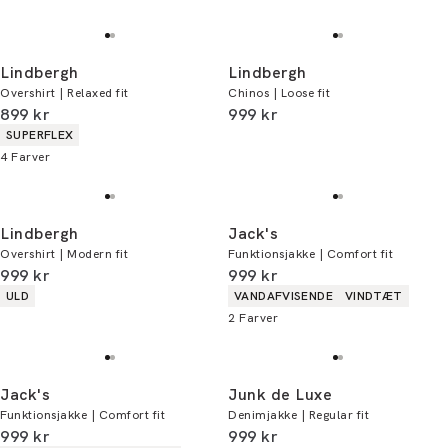
Lindbergh
Lindbergh
Overshirt | Relaxed fit
Chinos | Loose fit
I alt (inkl. rabat)
I alt (inkl. rabat)
899 kr
999 kr
Produkt egenskaber
SUPERFLEX
4
Farver
Lindbergh
Jack's
Overshirt | Modern fit
Funktionsjakke | Comfort fit
I alt (inkl. rabat)
I alt (inkl. rabat)
999 kr
999 kr
Produkt egenskaber
Produkt egenskaber
ULD
VANDAFVISENDE
VINDTÆT
2
Farver
Jack's
Junk de Luxe
Funktionsjakke | Comfort fit
Denimjakke | Regular fit
I alt (inkl. rabat)
I alt (inkl. rabat)
999 kr
999 kr