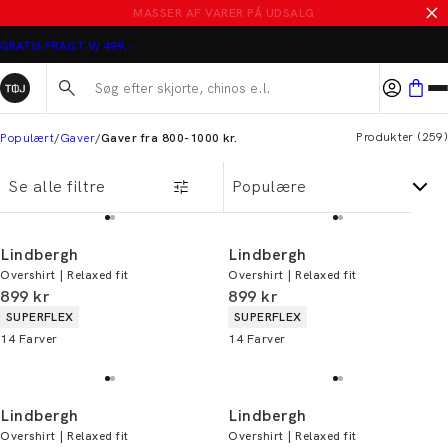
MASSER AF VARER PÅ UDSALG
GRATIS FRAGT V/ 499,-
Søg her...
Produkter
(
259
)
Populært
Gaver
Gaver fra 800-1000 kr.
Se alle filtre
Lindbergh
Lindbergh
Overshirt | Relaxed fit
Overshirt | Relaxed fit
I alt (inkl. rabat)
I alt (inkl. rabat)
899 kr
899 kr
Produkt egenskaber
Produkt egenskaber
SUPERFLEX
SUPERFLEX
14
Farver
14
Farver
Lindbergh
Lindbergh
Overshirt | Relaxed fit
Overshirt | Relaxed fit