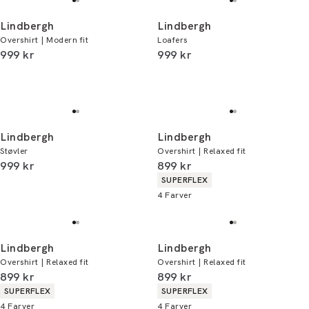
Lindbergh
Lindbergh
Overshirt | Modern fit
Loafers
I alt (inkl. rabat)
I alt (inkl. rabat)
999 kr
999 kr
Lindbergh
Lindbergh
Støvler
Overshirt | Relaxed fit
I alt (inkl. rabat)
I alt (inkl. rabat)
999 kr
899 kr
Produkt egenskaber
SUPERFLEX
4
Farver
Lindbergh
Lindbergh
Overshirt | Relaxed fit
Overshirt | Relaxed fit
I alt (inkl. rabat)
I alt (inkl. rabat)
899 kr
899 kr
Produkt egenskaber
Produkt egenskaber
SUPERFLEX
SUPERFLEX
4
Farver
4
Farver