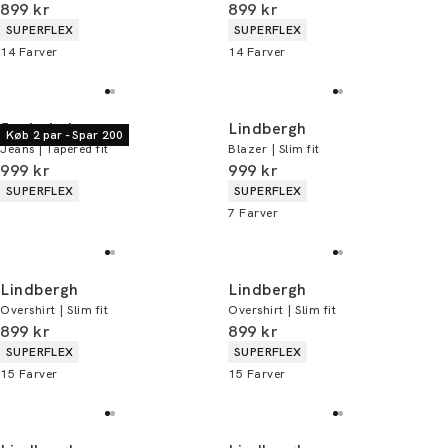
I alt (inkl. rabat)
I alt (inkl. rabat)
899 kr
899 kr
Produkt egenskaber
Produkt egenskaber
SUPERFLEX
SUPERFLEX
14
Farver
14
Farver
Junk de Luxe
Lindbergh
Køb 2 par - Spar 200
Jeans | Tapered fit
Blazer | Slim fit
I alt (inkl. rabat)
I alt (inkl. rabat)
999 kr
999 kr
Produkt egenskaber
Produkt egenskaber
SUPERFLEX
SUPERFLEX
7
Farver
Lindbergh
Lindbergh
Overshirt | Slim fit
Overshirt | Slim fit
I alt (inkl. rabat)
I alt (inkl. rabat)
899 kr
899 kr
Produkt egenskaber
Produkt egenskaber
SUPERFLEX
SUPERFLEX
15
Farver
15
Farver