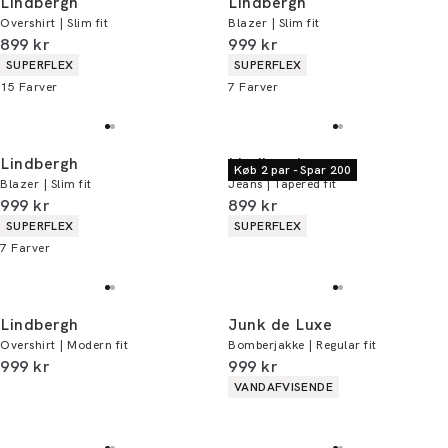
Lindbergh
Lindbergh
Overshirt | Slim fit
Blazer | Slim fit
I alt (inkl. rabat)
I alt (inkl. rabat)
899 kr
999 kr
Produkt egenskaber
Produkt egenskaber
SUPERFLEX
SUPERFLEX
15
Farver
7
Farver
Lindbergh
Lindbergh
Køb 2 par - Spar 200
Blazer | Slim fit
Jeans | Tapered fit
I alt (inkl. rabat)
I alt (inkl. rabat)
999 kr
899 kr
Produkt egenskaber
Produkt egenskaber
SUPERFLEX
SUPERFLEX
7
Farver
Lindbergh
Junk de Luxe
Overshirt | Modern fit
Bomberjakke | Regular fit
I alt (inkl. rabat)
I alt (inkl. rabat)
999 kr
999 kr
Produkt egenskaber
VANDAFVISENDE