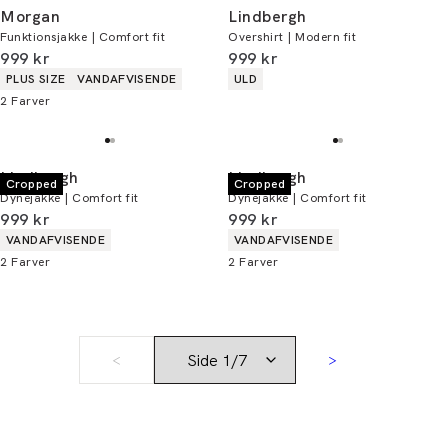
Morgan
Lindbergh
Funktionsjakke | Comfort fit
Overshirt | Modern fit
I alt (inkl. rabat)
I alt (inkl. rabat)
999 kr
999 kr
Produkt egenskaber
Produkt egenskaber
PLUS SIZE
VANDAFVISENDE
ULD
2
Farver
Lindbergh
Lindbergh
Cropped
Cropped
Dynejakke | Comfort fit
Dynejakke | Comfort fit
I alt (inkl. rabat)
I alt (inkl. rabat)
999 kr
999 kr
Produkt egenskaber
Produkt egenskaber
VANDAFVISENDE
VANDAFVISENDE
2
Farver
2
Farver