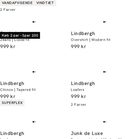
Produkt egenskaber
VANDAFVISENDE
VINDTÆT
2
Farver
Junk de Luxe
Lindbergh
Køb 2 par - Spar 200
Jeans | Loose fit
Overshirt | Modern fit
I alt (inkl. rabat)
I alt (inkl. rabat)
999 kr
999 kr
Lindbergh
Lindbergh
Chinos | Tapered fit
Loafers
I alt (inkl. rabat)
I alt (inkl. rabat)
999 kr
999 kr
Produkt egenskaber
SUPERFLEX
2
Farver
Lindbergh
Junk de Luxe