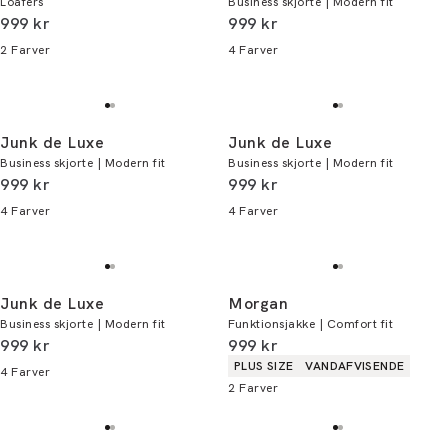
Loafers
Business skjorte | Modern fit
I alt (inkl. rabat)
I alt (inkl. rabat)
999 kr
999 kr
2
Farver
4
Farver
Junk de Luxe
Junk de Luxe
Business skjorte | Modern fit
Business skjorte | Modern fit
I alt (inkl. rabat)
I alt (inkl. rabat)
999 kr
999 kr
4
Farver
4
Farver
Junk de Luxe
Morgan
Business skjorte | Modern fit
Funktionsjakke | Comfort fit
I alt (inkl. rabat)
I alt (inkl. rabat)
999 kr
999 kr
Produkt egenskaber
PLUS SIZE
VANDAFVISENDE
4
Farver
2
Farver