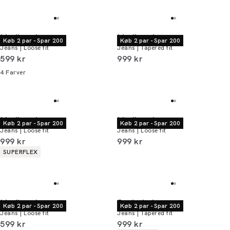
Lindbergh
Lindbergh
Køb 2 par - Spar 200
Køb 2 par - Spar 200
Jeans | Loose fit
Jeans | Tapered fit
I alt (inkl. rabat)
I alt (inkl. rabat)
599 kr
999 kr
4
Farver
Lindbergh
Lindbergh
Køb 2 par - Spar 200
Køb 2 par - Spar 200
Jeans | Loose fit
Jeans | Loose fit
I alt (inkl. rabat)
I alt (inkl. rabat)
999 kr
999 kr
Produkt egenskaber
SUPERFLEX
Lindbergh
Junk de Luxe
Køb 2 par - Spar 200
Køb 2 par - Spar 200
Jeans | Loose fit
Jeans | Tapered fit
I alt (inkl. rabat)
I alt (inkl. rabat)
599 kr
999 kr