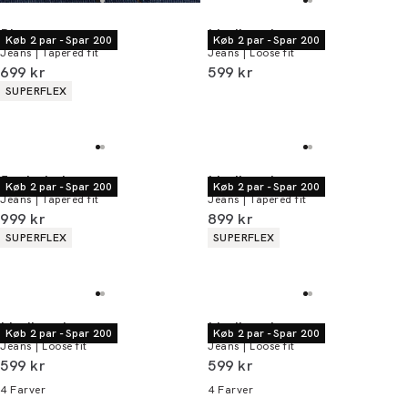
Bison
Lindbergh
Køb 2 par - Spar 200
Køb 2 par - Spar 200
Jeans | Tapered fit
Jeans | Loose fit
I alt (inkl. rabat)
I alt (inkl. rabat)
699 kr
599 kr
Produkt egenskaber
SUPERFLEX
Junk de Luxe
Lindbergh
Køb 2 par - Spar 200
Køb 2 par - Spar 200
Jeans | Tapered fit
Jeans | Tapered fit
I alt (inkl. rabat)
I alt (inkl. rabat)
999 kr
899 kr
Produkt egenskaber
Produkt egenskaber
SUPERFLEX
SUPERFLEX
Lindbergh
Lindbergh
Køb 2 par - Spar 200
Køb 2 par - Spar 200
Jeans | Loose fit
Jeans | Loose fit
I alt (inkl. rabat)
I alt (inkl. rabat)
599 kr
599 kr
4
Farver
4
Farver