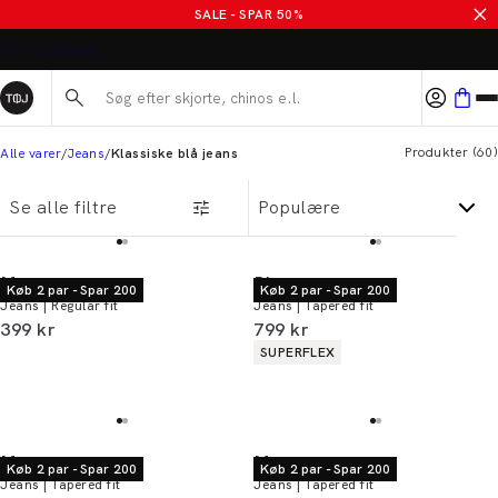
Blå jeans til mænd
SALE - SPAR 50%
ALTID GRATIS FRAGT TIL BUTIK
Søg her...
Produkter
(
60
)
Alle varer
Jeans
Klassiske blå jeans
Se alle filtre
Morgan
Bison
Køb 2 par - Spar 200
Køb 2 par - Spar 200
Jeans | Regular fit
Jeans | Tapered fit
I alt (inkl. rabat)
I alt (inkl. rabat)
399 kr
799 kr
Produkt egenskaber
SUPERFLEX
Morgan
Morgan
Køb 2 par - Spar 200
Køb 2 par - Spar 200
Jeans | Tapered fit
Jeans | Tapered fit