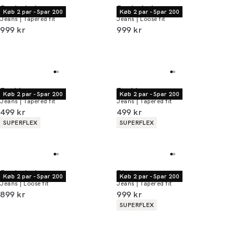
Junk de Luxe
Junk de Luxe
Køb 2 par - Spar 200
Køb 2 par - Spar 200
Jeans | Tapered fit
Jeans | Loose fit
I alt (inkl. rabat)
I alt (inkl. rabat)
999 kr
999 kr
Jack's
Jack's
Køb 2 par - Spar 200
Køb 2 par - Spar 200
Jeans | Tapered fit
Jeans | Tapered fit
I alt (inkl. rabat)
I alt (inkl. rabat)
499 kr
499 kr
Produkt egenskaber
Produkt egenskaber
SUPERFLEX
SUPERFLEX
Junk de Luxe
Bison
Køb 2 par - Spar 200
Køb 2 par - Spar 200
Jeans | Loose fit
Jeans | Tapered fit
I alt (inkl. rabat)
I alt (inkl. rabat)
899 kr
999 kr
Produkt egenskaber
SUPERFLEX