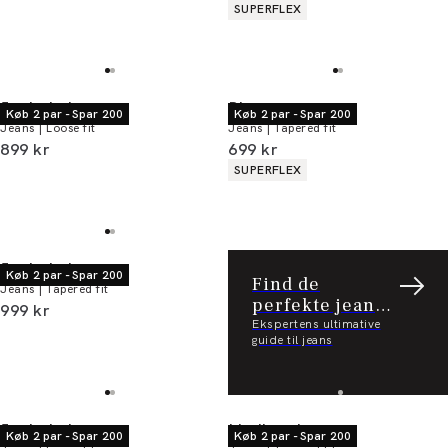
Produkt egenskaber
SUPERFLEX
Junk de Luxe
Bison
Køb 2 par - Spar 200
Køb 2 par - Spar 200
Jeans | Loose fit
Jeans | Tapered fit
I alt (inkl. rabat)
I alt (inkl. rabat)
899 kr
699 kr
Produkt egenskaber
SUPERFLEX
Junk de Luxe
Køb 2 par - Spar 200
Find de
Jeans | Tapered fit
perfekte jeans
I alt (inkl. rabat)
999 kr
til dig
Ekspertens ultimative
guide til jeans
Junk de Luxe
Lindbergh
Køb 2 par - Spar 200
Køb 2 par - Spar 200