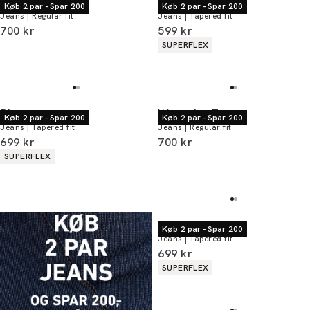
Wrangler Texas
Lindbergh
Køb 2 par - Spar 200
Køb 2 par - Spar 200
Jeans | Regular fit
Jeans | Tapered fit
I alt (inkl. rabat)
I alt (inkl. rabat)
700 kr
599 kr
Produkt egenskaber
SUPERFLEX
Bison
Wrangler Texas
Køb 2 par - Spar 200
Køb 2 par - Spar 200
Jeans | Tapered fit
Jeans | Regular fit
I alt (inkl. rabat)
I alt (inkl. rabat)
699 kr
700 kr
Produkt egenskaber
SUPERFLEX
Bison
Køb 2 par - Spar 200
Jeans | Tapered fit
I alt (inkl. rabat)
699 kr
Produkt egenskaber
SUPERFLEX