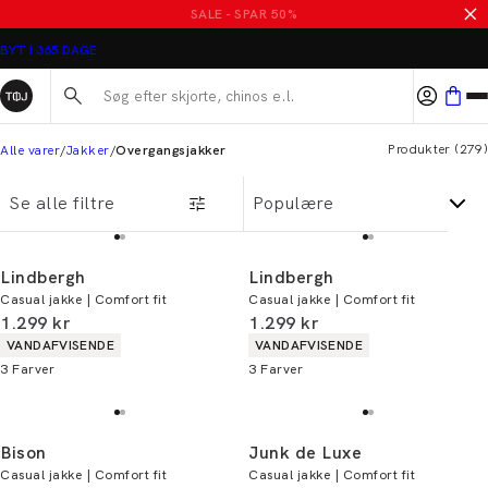
Overgangsjakker til mænd
SALE - SPAR 50%
BYT I 365 DAGE
Søg her...
Produkter
(
279
)
Alle varer
Jakker
Overgangsjakker
Se alle filtre
Lindbergh
Lindbergh
Casual jakke | Comfort fit
Casual jakke | Comfort fit
I alt (inkl. rabat)
I alt (inkl. rabat)
1.299 kr
1.299 kr
Produkt egenskaber
Produkt egenskaber
VANDAFVISENDE
VANDAFVISENDE
3
Farver
3
Farver
Bison
Junk de Luxe
Casual jakke | Comfort fit
Casual jakke | Comfort fit