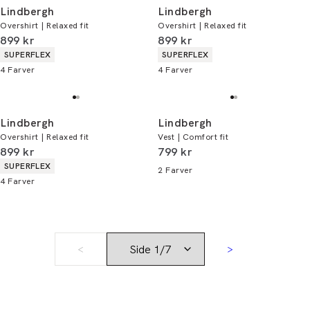
Lindbergh
Lindbergh
Overshirt | Relaxed fit
Overshirt | Relaxed fit
I alt (inkl. rabat)
I alt (inkl. rabat)
899 kr
899 kr
Produkt egenskaber
Produkt egenskaber
SUPERFLEX
SUPERFLEX
4
Farver
4
Farver
Lindbergh
Lindbergh
Overshirt | Relaxed fit
Vest | Comfort fit
I alt (inkl. rabat)
I alt (inkl. rabat)
899 kr
799 kr
Produkt egenskaber
SUPERFLEX
2
Farver
4
Farver