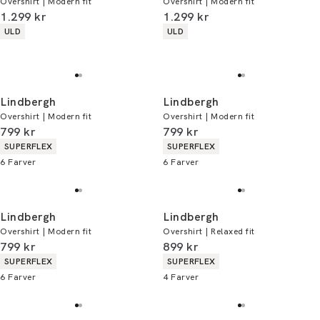
Overshirt | Modern fit
Overshirt | Modern fit
I alt (inkl. rabat)
I alt (inkl. rabat)
1.299 kr
1.299 kr
Produkt egenskaber
Produkt egenskaber
ULD
ULD
Lindbergh
Lindbergh
Overshirt | Modern fit
Overshirt | Modern fit
I alt (inkl. rabat)
I alt (inkl. rabat)
799 kr
799 kr
Produkt egenskaber
Produkt egenskaber
SUPERFLEX
SUPERFLEX
6
Farver
6
Farver
Lindbergh
Lindbergh
Overshirt | Modern fit
Overshirt | Relaxed fit
I alt (inkl. rabat)
I alt (inkl. rabat)
799 kr
899 kr
Produkt egenskaber
Produkt egenskaber
SUPERFLEX
SUPERFLEX
6
Farver
4
Farver