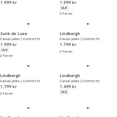
I alt (inkl. rabat)
I alt (inkl. rabat)
1.999 kr
1.999 kr
Produkt egenskaber
ULD
2
Farver
Junk de Luxe
Lindbergh
Casual jakke | Comfort fit
Casual jakke | Comfort fit
I alt (inkl. rabat)
I alt (inkl. rabat)
1.999 kr
1.799 kr
Produkt egenskaber
ULD
2
Farver
2
Farver
Lindbergh
Lindbergh
Casual jakke | Comfort fit
Casual jakke | Comfort fit
I alt (inkl. rabat)
I alt (inkl. rabat)
1.799 kr
1.499 kr
Produkt egenskaber
ULD
2
Farver