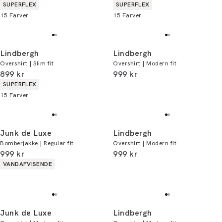
Produkt egenskaber
Produkt egenskaber
SUPERFLEX
SUPERFLEX
15
Farver
15
Farver
Lindbergh
Lindbergh
Overshirt | Slim fit
Overshirt | Modern fit
I alt (inkl. rabat)
I alt (inkl. rabat)
899 kr
999 kr
Produkt egenskaber
SUPERFLEX
15
Farver
Junk de Luxe
Lindbergh
Bomberjakke | Regular fit
Overshirt | Modern fit
I alt (inkl. rabat)
I alt (inkl. rabat)
999 kr
999 kr
Produkt egenskaber
VANDAFVISENDE
Junk de Luxe
Lindbergh