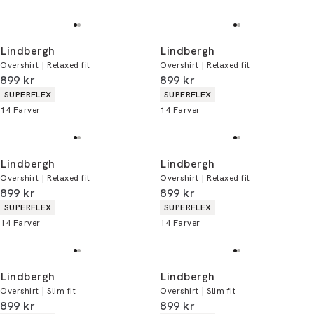
Lindbergh
Lindbergh
Overshirt | Relaxed fit
Overshirt | Relaxed fit
I alt (inkl. rabat)
I alt (inkl. rabat)
899 kr
899 kr
Produkt egenskaber
Produkt egenskaber
SUPERFLEX
SUPERFLEX
14
Farver
14
Farver
Lindbergh
Lindbergh
Overshirt | Relaxed fit
Overshirt | Relaxed fit
I alt (inkl. rabat)
I alt (inkl. rabat)
899 kr
899 kr
Produkt egenskaber
Produkt egenskaber
SUPERFLEX
SUPERFLEX
14
Farver
14
Farver
Lindbergh
Lindbergh
Overshirt | Slim fit
Overshirt | Slim fit
I alt (inkl. rabat)
I alt (inkl. rabat)
899 kr
899 kr