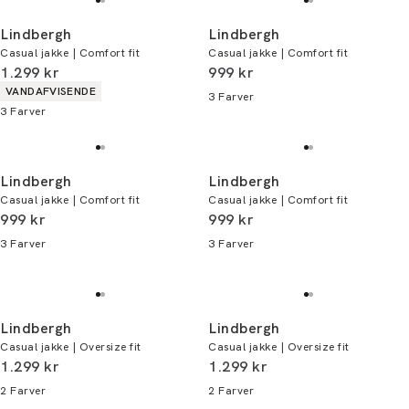
Lindbergh
Lindbergh
Casual jakke | Comfort fit
Casual jakke | Comfort fit
I alt (inkl. rabat)
I alt (inkl. rabat)
1.299 kr
999 kr
Produkt egenskaber
VANDAFVISENDE
3
Farver
3
Farver
Lindbergh
Lindbergh
Casual jakke | Comfort fit
Casual jakke | Comfort fit
I alt (inkl. rabat)
I alt (inkl. rabat)
999 kr
999 kr
3
Farver
3
Farver
Lindbergh
Lindbergh
Casual jakke | Oversize fit
Casual jakke | Oversize fit
I alt (inkl. rabat)
I alt (inkl. rabat)
1.299 kr
1.299 kr
2
Farver
2
Farver