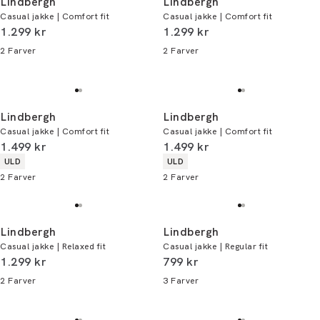
Lindbergh
Lindbergh
Casual jakke | Comfort fit
Casual jakke | Comfort fit
I alt (inkl. rabat)
I alt (inkl. rabat)
1.299 kr
1.299 kr
2
Farver
2
Farver
Lindbergh
Lindbergh
Casual jakke | Comfort fit
Casual jakke | Comfort fit
I alt (inkl. rabat)
I alt (inkl. rabat)
1.499 kr
1.499 kr
Produkt egenskaber
Produkt egenskaber
ULD
ULD
2
Farver
2
Farver
Lindbergh
Lindbergh
Casual jakke | Relaxed fit
Casual jakke | Regular fit
I alt (inkl. rabat)
I alt (inkl. rabat)
1.299 kr
799 kr
2
Farver
3
Farver