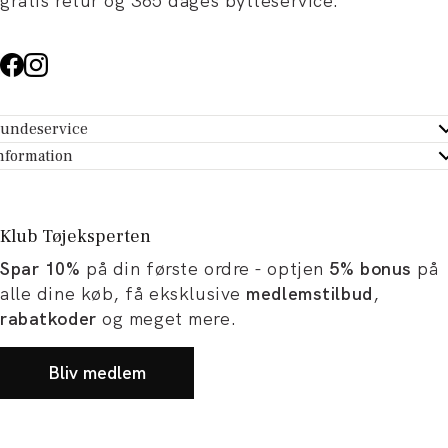
gratis retur og 365 dages bytteservice.
undeservice
ndeservice - Hjælpecenter
nformation
m Tøjeksperten
ontakt
tikker
turportal
Klub Tøjeksperten
spiration og artikler
rtryd dit køb
Spar 10%
på din første ordre - optjen
5% bonus
på
ørrelsesguide
avekort
alle dine køb, få eksklusive
medlemstilbud
,
b og karriere
turnering
rabatkoder
og meget mere.
okumentation
Bliv medlem