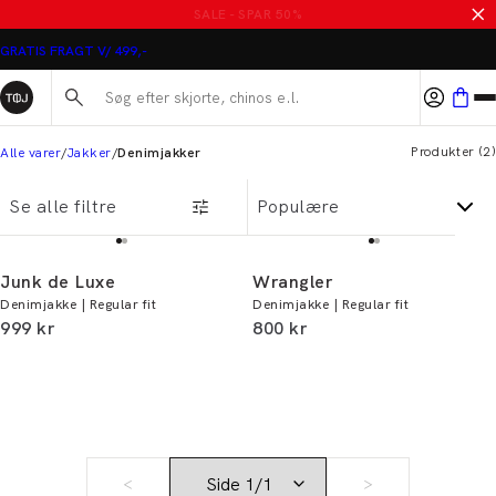
MASSER AF VARER PÅ UDSALG
GRATIS FRAGT V/ 499,-
Søg her...
Produkter
(
2
)
Alle varer
Jakker
Denimjakker
Se alle filtre
Junk de Luxe
Wrangler
Denimjakke | Regular fit
Denimjakke | Regular fit
I alt (inkl. rabat)
I alt (inkl. rabat)
999 kr
800 kr