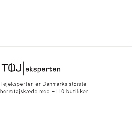
Tøjeksperten er Danmarks største
herretøjskæde med +110 butikker
fordelt over hele landet. Vi tilbyder
gratis fragt v/ 499 kr. på alle ordrer,
gratis retur og 365 dages bytteservice.