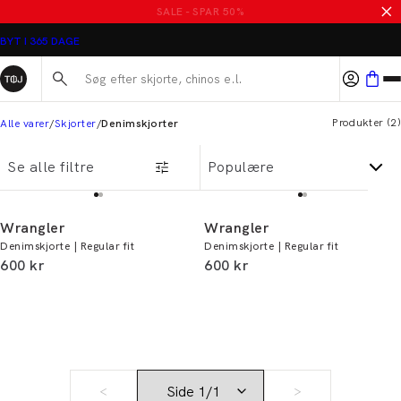
SALE - SPAR 50%
BYT I 365 DAGE
Søg her...
Produkter
(
2
)
Alle varer
Skjorter
Denimskjorter
Se alle filtre
Wrangler
Wrangler
Denimskjorte | Regular fit
Denimskjorte | Regular fit
I alt (inkl. rabat)
I alt (inkl. rabat)
600 kr
600 kr