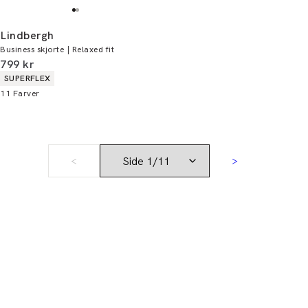
Lindbergh
Business skjorte | Relaxed fit
I alt (inkl. rabat)
799 kr
Produkt egenskaber
SUPERFLEX
11
Farver