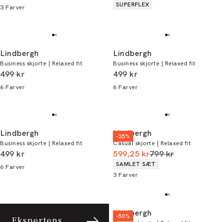
Produkt egenskaber
SUPERFLEX
3
Farver
Lindbergh
Lindbergh
Business skjorte | Relaxed fit
Business skjorte | Relaxed fit
I alt (inkl. rabat)
I alt (inkl. rabat)
499 kr
499 kr
6
Farver
6
Farver
Lindbergh
Lindbergh
-25%
Business skjorte | Relaxed fit
Casual skjorte | Relaxed fit
I alt (inkl. rabat)
I alt (uden rabat)
499 kr
599,25 kr
799 kr
Produkt egenskaber
SAMLET SÆT
6
Farver
3
Farver
Lindbergh
-50%
Ekspertens