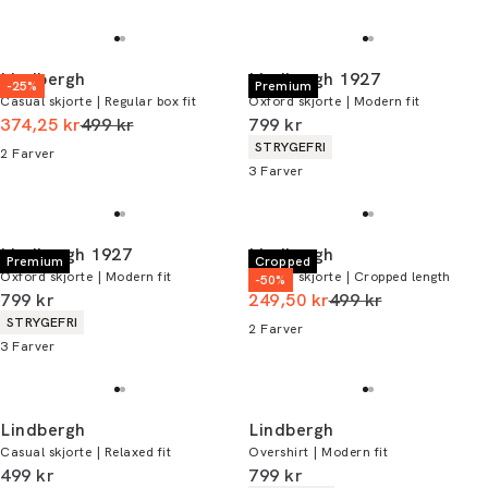
Lindbergh
Lindbergh 1927
-25%
Premium
Casual skjorte | Regular box fit
Oxford skjorte | Modern fit
I alt (uden rabat)
I alt (inkl. rabat)
374,25 kr
499 kr
799 kr
Produkt egenskaber
STRYGEFRI
2
Farver
3
Farver
Lindbergh 1927
Lindbergh
Premium
Cropped
Oxford skjorte | Modern fit
Oxford skjorte | Cropped length
-50%
I alt (inkl. rabat)
I alt (uden rabat)
799 kr
249,50 kr
499 kr
Produkt egenskaber
STRYGEFRI
2
Farver
3
Farver
Lindbergh
Lindbergh
Casual skjorte | Relaxed fit
Overshirt | Modern fit
I alt (inkl. rabat)
I alt (inkl. rabat)
499 kr
799 kr