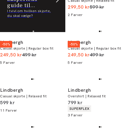
Casual skjorte | Relaxed fit
guide til
I alt (uden rabat)
299,50 kr
599 kr
kvalitetsskjorter
I tvivl om hvilken skjorte,
2
Farver
du skal vælge?
Lindbergh
Lindbergh
-50%
-50%
Casual skjorte | Regular box fit
Casual skjorte | Regular box fit
I alt (uden rabat)
I alt (uden rabat)
249,50 kr
499 kr
249,50 kr
499 kr
5
Farver
5
Farver
Lindbergh
Lindbergh
Casual skjorte | Relaxed fit
Overshirt | Relaxed fit
I alt (inkl. rabat)
I alt (inkl. rabat)
599 kr
799 kr
Produkt egenskaber
SUPERFLEX
11
Farver
3
Farver