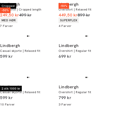
Lindbergh
Lindbergh
Cropped
-50%
Hørskjorte | Cropped length
Overshirt | Relaxed fit
-50%
I alt (uden rabat)
I alt (uden rabat)
249,50 kr
499 kr
449,50 kr
899 kr
Produkt egenskaber
Produkt egenskaber
MED HØR
SUPERFLEX
7
Farver
4
Farver
Lindbergh
Lindbergh
Casual skjorte | Relaxed fit
Overshirt | Regular fit
I alt (inkl. rabat)
I alt (inkl. rabat)
599 kr
699 kr
Lindbergh
Lindbergh
2 stk 1000 kr
Casual skjorte | Relaxed fit
Overshirt | Regular fit
I alt (inkl. rabat)
I alt (inkl. rabat)
599 kr
799 kr
10
Farver
3
Farver