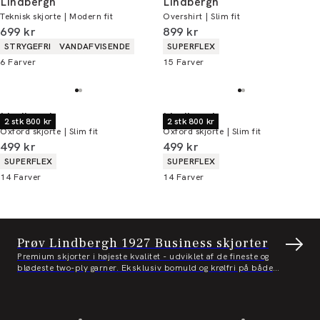
Lindbergh
Lindbergh
Teknisk skjorte | Modern fit
Overshirt | Slim fit
I alt (inkl. rabat)
I alt (inkl. rabat)
699 kr
899 kr
Produkt egenskaber
Produkt egenskaber
STRYGEFRI
VANDAFVISENDE
SUPERFLEX
6
Farver
15
Farver
Lindbergh
Lindbergh
2 stk 800 kr
2 stk 800 kr
Oxford skjorte | Slim fit
Oxford skjorte | Slim fit
I alt (inkl. rabat)
I alt (inkl. rabat)
499 kr
499 kr
Produkt egenskaber
Produkt egenskaber
SUPERFLEX
SUPERFLEX
14
Farver
14
Farver
Prøv Lindbergh 1927 Business skjorter
Premium skjorter i højeste kvalitet - udviklet af de fineste og
blødeste two-ply garner. Eksklusiv bomuld og krølfri på både
metervare og sømme. Se udvalg her