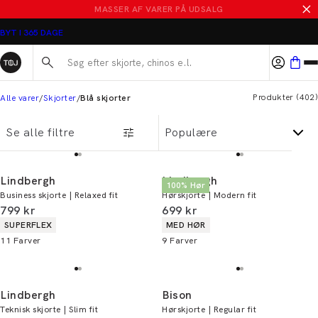
SALE - SPAR 50%
BYT I 365 DAGE
Søg her...
Produkter
(
402
)
Alle varer
Skjorter
Blå skjorter
Se alle filtre
Lindbergh
Lindbergh
100% Hør
Business skjorte | Relaxed fit
Hørskjorte | Modern fit
I alt (inkl. rabat)
I alt (inkl. rabat)
799 kr
699 kr
Produkt egenskaber
Produkt egenskaber
SUPERFLEX
MED HØR
11
Farver
9
Farver
Lindbergh
Bison
Teknisk skjorte | Slim fit
Hørskjorte | Regular fit