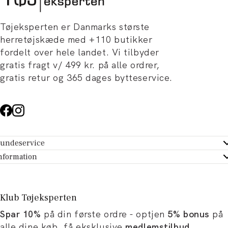
Tøjeksperten er Danmarks største
herretøjskæde med +110 butikker
fordelt over hele landet. Vi tilbyder
gratis fragt v/ 499 kr. på alle ordrer,
gratis retur og 365 dages bytteservice.
undeservice
ndeservice - Hjælpecenter
nformation
m Tøjeksperten
ontakt
tikker
turportal
Klub Tøjeksperten
spiration og artikler
rtryd dit køb
Spar 10%
på din første ordre - optjen
5% bonus
på
ørrelsesguide
avekort
alle dine køb, få eksklusive
medlemstilbud
,