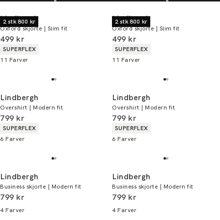
Lindbergh
Lindbergh
2 stk 800 kr
2 stk 800 kr
Oxford skjorte | Slim fit
Oxford skjorte | Slim fit
I alt (inkl. rabat)
I alt (inkl. rabat)
499 kr
499 kr
Produkt egenskaber
Produkt egenskaber
SUPERFLEX
SUPERFLEX
11
Farver
11
Farver
Lindbergh
Lindbergh
Overshirt | Modern fit
Overshirt | Modern fit
I alt (inkl. rabat)
I alt (inkl. rabat)
799 kr
799 kr
Produkt egenskaber
Produkt egenskaber
SUPERFLEX
SUPERFLEX
6
Farver
6
Farver
Lindbergh
Lindbergh
Business skjorte | Modern fit
Business skjorte | Modern fit
I alt (inkl. rabat)
I alt (inkl. rabat)
799 kr
799 kr
4
Farver
4
Farver