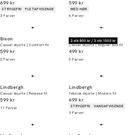
I alt (inkl. rabat)
I alt (inkl. rabat)
699 kr
599 kr
Produkt egenskaber
Produkt egenskaber
STRYGEFRI
PLETAFVISENDE
MED HØR
3
Farver
6
Farver
Bison
Lindbergh
2 stk 800 kr / 3 stk 1000 kr
Casual skjorte | Comfort fit
Casual skjorte | Regular box fit
I alt (inkl. rabat)
I alt (inkl. rabat)
599 kr
499 kr
2
Farver
5
Farver
Lindbergh
Lindbergh
Casual skjorte | Relaxed fit
Teknisk skjorte | Modern fit
I alt (inkl. rabat)
I alt (inkl. rabat)
599 kr
699 kr
Produkt egenskaber
STRYGEFRI
VANDAFVISENDE
11
Farver
3
Farver