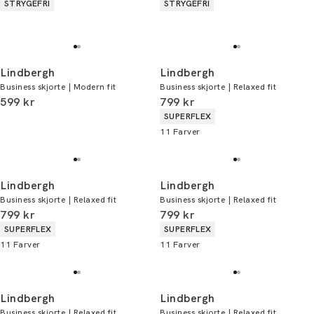
Produkt egenskaber
Produkt egenskaber
STRYGEFRI
STRYGEFRI
Lindbergh
Lindbergh
Business skjorte | Modern fit
Business skjorte | Relaxed fit
I alt (inkl. rabat)
I alt (inkl. rabat)
599 kr
799 kr
Produkt egenskaber
SUPERFLEX
11
Farver
Lindbergh
Lindbergh
Business skjorte | Relaxed fit
Business skjorte | Relaxed fit
I alt (inkl. rabat)
I alt (inkl. rabat)
799 kr
799 kr
Produkt egenskaber
Produkt egenskaber
SUPERFLEX
SUPERFLEX
11
Farver
11
Farver
Lindbergh
Lindbergh
Business skjorte | Relaxed fit
Business skjorte | Relaxed fit