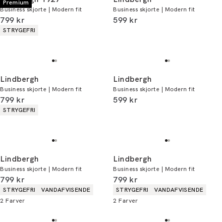
Premium
Business skjorte | Modern fit
Business skjorte | Modern fit
I alt (inkl. rabat)
I alt (inkl. rabat)
799 kr
599 kr
Produkt egenskaber
STRYGEFRI
Lindbergh
Lindbergh
Business skjorte | Modern fit
Business skjorte | Modern fit
I alt (inkl. rabat)
I alt (inkl. rabat)
799 kr
599 kr
Produkt egenskaber
STRYGEFRI
Lindbergh
Lindbergh
Business skjorte | Modern fit
Business skjorte | Modern fit
I alt (inkl. rabat)
I alt (inkl. rabat)
799 kr
799 kr
Produkt egenskaber
Produkt egenskaber
STRYGEFRI
VANDAFVISENDE
STRYGEFRI
VANDAFVISENDE
2
Farver
2
Farver