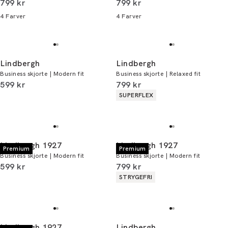
I alt (inkl. rabat)
I alt (inkl. rabat)
799 kr
799 kr
4
Farver
4
Farver
Lindbergh
Lindbergh
Business skjorte | Modern fit
Business skjorte | Relaxed fit
I alt (inkl. rabat)
I alt (inkl. rabat)
599 kr
799 kr
Produkt egenskaber
SUPERFLEX
Lindbergh 1927
Lindbergh 1927
Premium
Premium
Business skjorte | Modern fit
Business skjorte | Modern fit
I alt (inkl. rabat)
I alt (inkl. rabat)
599 kr
799 kr
Produkt egenskaber
STRYGEFRI
Lindbergh 1927
Lindbergh