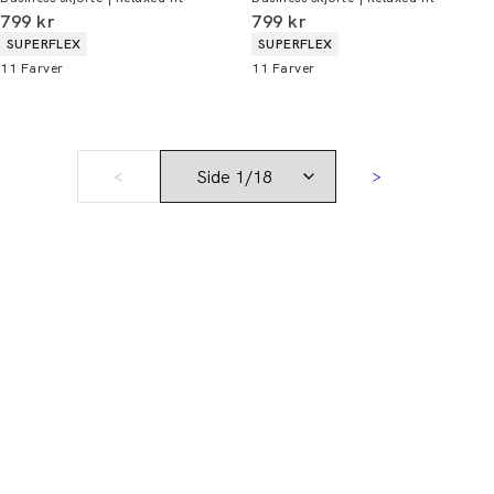
I alt (inkl. rabat)
I alt (inkl. rabat)
799 kr
799 kr
Produkt egenskaber
Produkt egenskaber
SUPERFLEX
SUPERFLEX
11
Farver
11
Farver