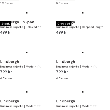
19
Farver
8
Farver
Lindbergh | 2-pak
Lindbergh
2-pak
Cropped
Business skjorte | Relaxed fit
Business skjorte | Cropped length
I alt (inkl. rabat)
I alt (inkl. rabat)
499 kr
499 kr
Lindbergh
Lindbergh
Business skjorte | Modern fit
Business skjorte | Modern fit
I alt (inkl. rabat)
I alt (inkl. rabat)
799 kr
799 kr
4
Farver
4
Farver
Lindbergh
Lindbergh
Business skjorte | Modern fit
Business skjorte | Modern fit