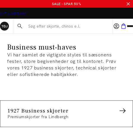
Businesstøj til kontoret og møderne fra Tøjeksperten
SALE - SPAR 50%
ALTID GRATIS FRAGT TIL BUTIK
Søg her...
Business must-haves
Vi har samlet de vigtigste styles til sæsonens
fester, store begivenheder og til kontoret. Prøv
vores 1927 business skjorter, technical skjorter
eller sofistikerede habitjakker.
1927 Business skjorter
Premiumskjorter fra Lindbergh