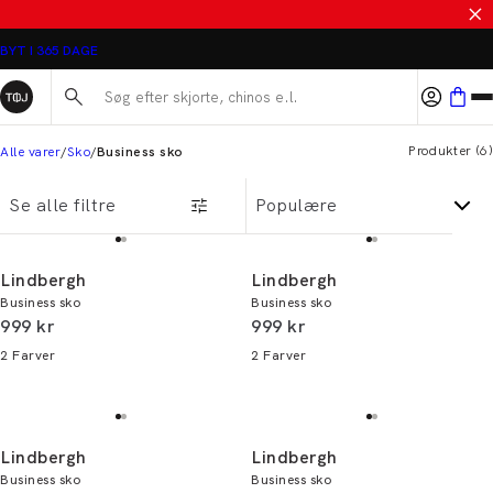
Business sko til mænd
SALE - SPAR 50%
BYT I 365 DAGE
Søg her...
Produkter
(
6
)
Alle varer
Sko
Business sko
Se alle filtre
Lindbergh
Lindbergh
Business sko
Business sko
I alt (inkl. rabat)
I alt (inkl. rabat)
999 kr
999 kr
2
Farver
2
Farver
Lindbergh
Lindbergh
Business sko
Business sko