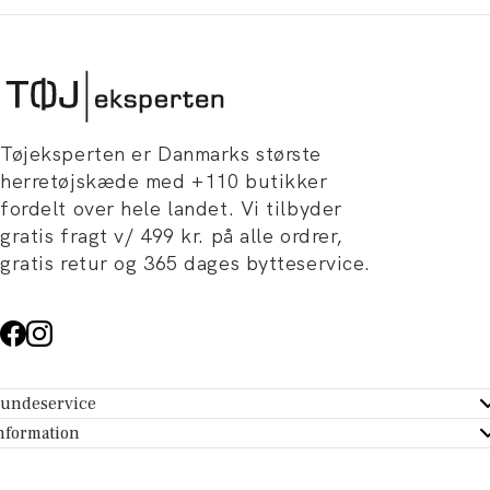
Tøjeksperten er Danmarks største
herretøjskæde med +110 butikker
fordelt over hele landet. Vi tilbyder
gratis fragt v/ 499 kr. på alle ordrer,
gratis retur og 365 dages bytteservice.
undeservice
ndeservice - Hjælpecenter
nformation
m Tøjeksperten
ontakt