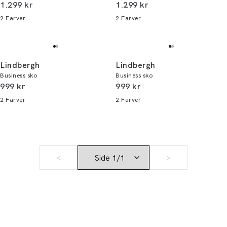
I alt (inkl. rabat)
I alt (inkl. rabat)
1.299 kr
1.299 kr
2
Farver
2
Farver
Lindbergh
Lindbergh
Business sko
Business sko
I alt (inkl. rabat)
I alt (inkl. rabat)
999 kr
999 kr
2
Farver
2
Farver