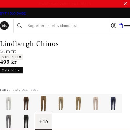
SALE - SPAR 50%
BYT I 365 DAGE
Søg her...
Lindbergh Chinos
Slim fit
Produkt egenskaber
SUPERFLEX
I alt (inkl. rabat)
499 kr
2 stk 800 kr
FARVE: BLÅ / DEEP BLUE
+
16