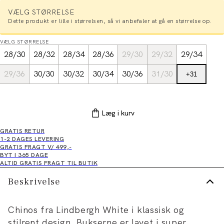
VÆLG STØRRELSE
Dette produkt er lille i størrelsen, så vi anbefaler at gå en størrelse op.
VÆLG STØRRELSE
28/30
28/32
28/34
28/36
29/30
29/32
29/34
29/36
30/30
30/32
30/34
30/36
31/30
+
31
Læg i kurv
GRATIS RETUR
1-2 DAGES LEVERING
GRATIS FRAGT V/ 499,-
BYT I 365 DAGE
ALTID GRATIS FRAGT TIL BUTIK
Beskrivelse
Chinos fra Lindbergh White i klassisk og
stilrent design. Bukserne er lavet i super