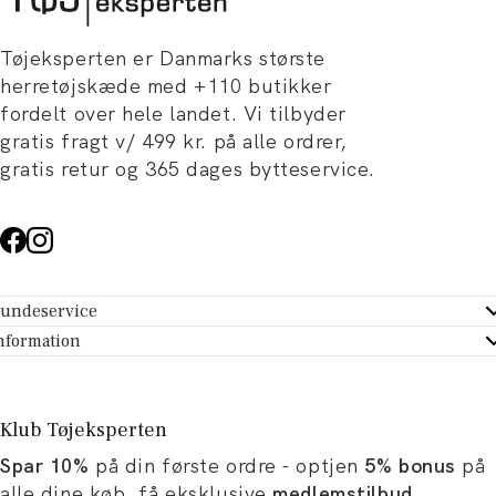
Tøjeksperten er Danmarks største
herretøjskæde med +110 butikker
fordelt over hele landet. Vi tilbyder
gratis fragt v/ 499 kr. på alle ordrer,
gratis retur og 365 dages bytteservice.
undeservice
ndeservice - Hjælpecenter
nformation
m Tøjeksperten
ontakt
tikker
turportal
Klub Tøjeksperten
spiration og artikler
rtryd dit køb
Spar 10%
på din første ordre - optjen
5% bonus
på
ørrelsesguide
avekort
alle dine køb, få eksklusive
medlemstilbud
,