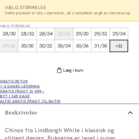
VÆLG STØRRELSE
Dette produkt er lille i størrelsen, så vi anbefaler at gå en størrelse op.
VÆLG STØRRELSE
28/30
28/32
28/34
28/36
29/30
29/32
29/34
29/36
30/30
30/32
30/34
30/36
31/30
+
31
Læg i kurv
GRATIS RETUR
1-2 DAGES LEVERING
GRATIS FRAGT V/ 499,-
BYT I 365 DAGE
ALTID GRATIS FRAGT TIL BUTIK
Beskrivelse
Chinos fra Lindbergh White i klassisk og
stilrent design. Bukserne er lavet i super