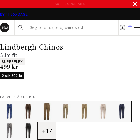
SALE - SPAR 50%
BYT I 365 DAGE
Søg her...
Lindbergh Chinos
Slim fit
Produkt egenskaber
SUPERFLEX
I alt (inkl. rabat)
499 kr
2 stk 800 kr
FARVE: BLÅ / DK BLUE
+
17