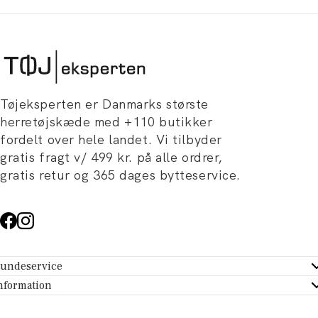
Tøjeksperten er Danmarks største
herretøjskæde med +110 butikker
fordelt over hele landet. Vi tilbyder
gratis fragt v/ 499 kr. på alle ordrer,
gratis retur og 365 dages bytteservice.
undeservice
ndeservice - Hjælpecenter
nformation
m Tøjeksperten
ontakt