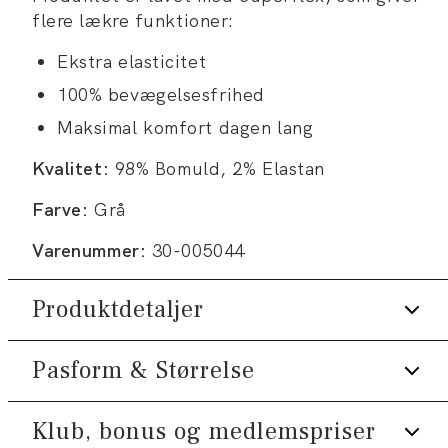
flere lækre funktioner:
Ekstra elasticitet
100% bevægelsesfrihed
Maksimal komfort dagen lang
Kvalitet:
98% Bomuld, 2% Elastan
Farve:
Grå
Varenummer:
30-005044
Produktdetaljer
Pasform & Størrelse
Lavet med Superflex, der giver ekstra
elasticitet og komfort.
Der er to lommer på siden.
Klub, bonus og medlemspriser
Fit:
Slim fit