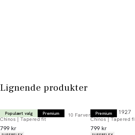
Lignende produkter
Lindbergh 1927
Lindbergh 1927
Populært valg
Premium
Premium
10
Farver
Chinos | Tapered fit
Chinos | Tapered fi
I alt (inkl. rabat)
I alt (inkl. rabat)
799 kr
799 kr
Produkt egenskaber
Produkt egenskaber
SUPERFLEX
SUPERFLEX