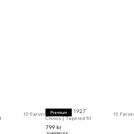
Lindbergh 1927
Premium
10
Farver
10
Farve
t
Chinos | Tapered fit
I alt (inkl. rabat)
799 kr
Produkt egenskaber
SUPERFLEX