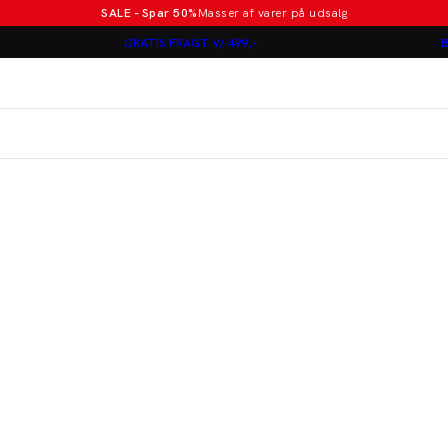
SALE - Spar 50%
Masser af varer på udsalg
Poloer i nye farver
GRATIS FRAGT V/ 499,-
B
Lindbergh
Jakkesæt fra 1499 kr.
er