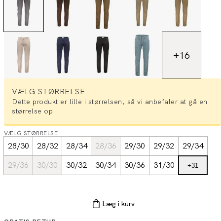
+
16
VÆLG STØRRELSE
Dette produkt er lille i størrelsen, så vi anbefaler at gå en
størrelse op.
VÆLG STØRRELSE
28/30
28/32
28/34
28/36
29/30
29/32
29/34
29/36
30/30
30/32
30/34
30/36
31/30
+
31
Læg i kurv