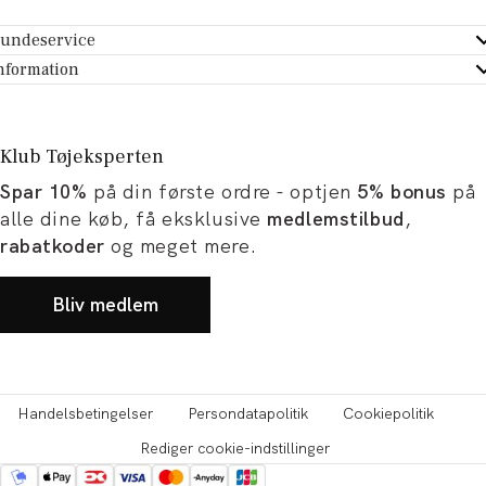
undeservice
ndeservice - Hjælpecenter
nformation
m Tøjeksperten
ontakt
tikker
turportal
Klub Tøjeksperten
spiration og artikler
rtryd dit køb
Spar 10%
på din første ordre - optjen
5% bonus
på
ørrelsesguide
avekort
alle dine køb, få eksklusive
medlemstilbud
,
b og karriere
turnering
rabatkoder
og meget mere.
okumentation
Bliv medlem
Handelsbetingelser
Persondatapolitik
Cookiepolitik
Rediger cookie-indstillinger