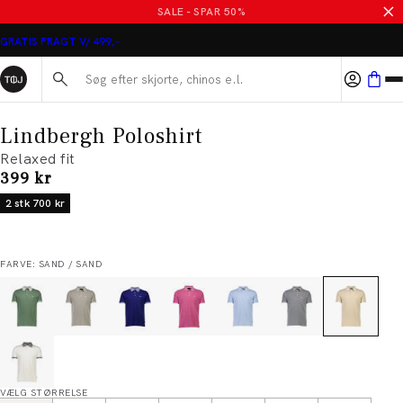
SALE - SPAR 50%
GRATIS FRAGT V/ 499,-
Søg her...
Lindbergh Poloshirt
Relaxed fit
I alt (inkl. rabat)
399 kr
2 stk 700 kr
FARVE: SAND / SAND
VÆLG STØRRELSE