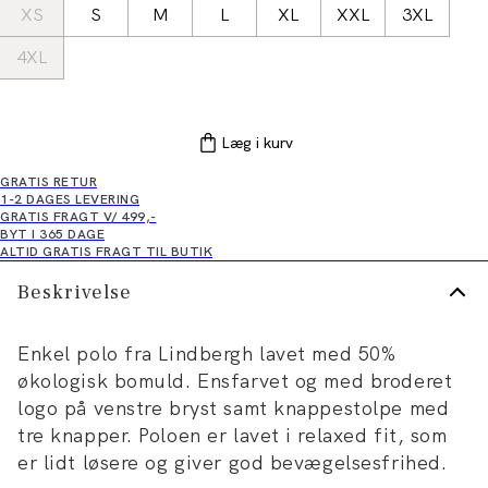
XS
S
M
L
XL
XXL
3XL
4XL
Læg i kurv
GRATIS RETUR
1-2 DAGES LEVERING
GRATIS FRAGT V/ 499,-
BYT I 365 DAGE
ALTID GRATIS FRAGT TIL BUTIK
Beskrivelse
Enkel polo fra Lindbergh lavet med 50%
økologisk bomuld. Ensfarvet og med broderet
logo på venstre bryst samt knappestolpe med
tre knapper. Poloen er lavet i relaxed fit, som
er lidt løsere og giver god bevægelsesfrihed.