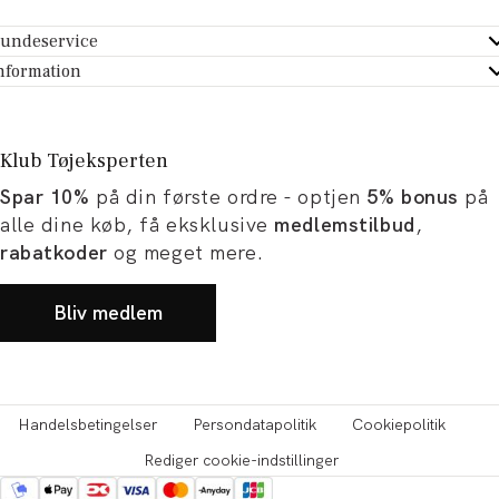
undeservice
ndeservice - Hjælpecenter
nformation
m Tøjeksperten
ontakt
tikker
turportal
Klub Tøjeksperten
spiration og artikler
rtryd dit køb
Spar 10%
på din første ordre - optjen
5% bonus
på
ørrelsesguide
avekort
alle dine køb, få eksklusive
medlemstilbud
,
b og karriere
turnering
rabatkoder
og meget mere.
okumentation
Bliv medlem
Handelsbetingelser
Persondatapolitik
Cookiepolitik
Rediger cookie-indstillinger