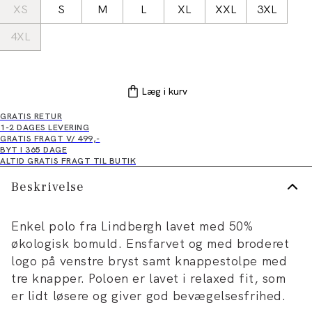
XS
S
M
L
XL
XXL
3XL
4XL
Læg i kurv
GRATIS RETUR
1-2 DAGES LEVERING
GRATIS FRAGT V/ 499,-
BYT I 365 DAGE
ALTID GRATIS FRAGT TIL BUTIK
Beskrivelse
Enkel polo fra Lindbergh lavet med 50%
økologisk bomuld. Ensfarvet og med broderet
logo på venstre bryst samt knappestolpe med
tre knapper. Poloen er lavet i relaxed fit, som
er lidt løsere og giver god bevægelsesfrihed.