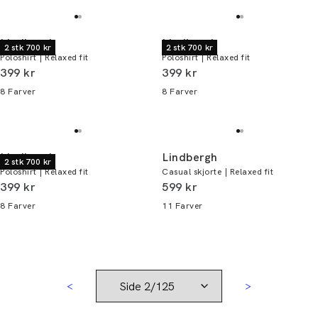
Lindbergh
Lindbergh
2 stk 700 kr
2 stk 700 kr
Poloshirt | Relaxed fit
Poloshirt | Relaxed fit
I alt (inkl. rabat)
I alt (inkl. rabat)
399 kr
399 kr
8
Farver
8
Farver
Lindbergh
Lindbergh
2 stk 700 kr
Poloshirt | Relaxed fit
Casual skjorte | Relaxed fit
I alt (inkl. rabat)
I alt (inkl. rabat)
399 kr
599 kr
8
Farver
11
Farver