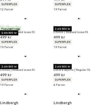
Produkt egenskaber
Produkt egenskaber
SUPERFLEX
SUPERFLEX
12
Farver
19
Farver
Lindbergh
Lindbergh
Populært valg
2 stk 800 kr
Chinos | Relaxed loose fit
Chinos | Relaxed loose fit
2 stk 800 kr
I alt (inkl. rabat)
I alt (inkl. rabat)
499 kr
499 kr
Produkt egenskaber
Produkt egenskaber
SUPERFLEX
SUPERFLEX
19
Farver
19
Farver
Lindbergh
Morgan
2 stk 800 kr
2 stk 800 kr
Chinos | Relaxed loose fit
Oxford skjorte | Regular fit
I alt (inkl. rabat)
I alt (inkl. rabat)
499 kr
499 kr
Produkt egenskaber
Produkt egenskaber
SUPERFLEX
SUPERFLEX
19
Farver
6
Farver
Lindbergh
Lindbergh