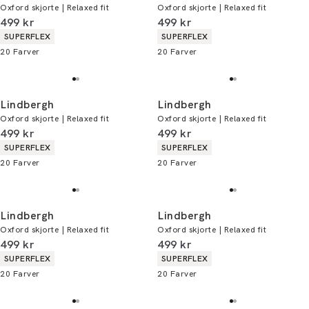
Oxford skjorte | Relaxed fit
Oxford skjorte | Relaxed fit
I alt (inkl. rabat)
I alt (inkl. rabat)
499 kr
499 kr
Produkt egenskaber
Produkt egenskaber
SUPERFLEX
SUPERFLEX
20
Farver
20
Farver
Lindbergh
Lindbergh
Oxford skjorte | Relaxed fit
Oxford skjorte | Relaxed fit
I alt (inkl. rabat)
I alt (inkl. rabat)
499 kr
499 kr
Produkt egenskaber
Produkt egenskaber
SUPERFLEX
SUPERFLEX
20
Farver
20
Farver
Lindbergh
Lindbergh
Oxford skjorte | Relaxed fit
Oxford skjorte | Relaxed fit
I alt (inkl. rabat)
I alt (inkl. rabat)
499 kr
499 kr
Produkt egenskaber
Produkt egenskaber
SUPERFLEX
SUPERFLEX
20
Farver
20
Farver