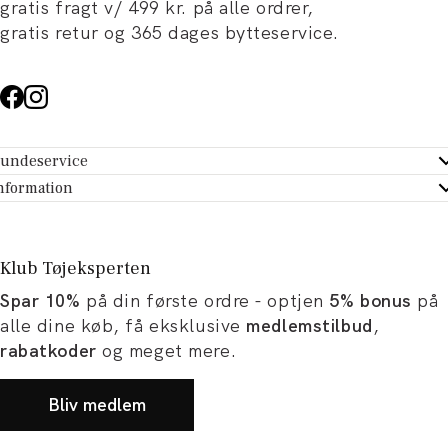
gratis fragt v/ 499 kr. på alle ordrer,
gratis retur og 365 dages bytteservice.
undeservice
ndeservice - Hjælpecenter
nformation
m Tøjeksperten
ontakt
tikker
turportal
Klub Tøjeksperten
spiration og artikler
rtryd dit køb
Spar 10%
på din første ordre - optjen
5% bonus
på
ørrelsesguide
avekort
alle dine køb, få eksklusive
medlemstilbud
,
b og karriere
turnering
rabatkoder
og meget mere.
okumentation
Bliv medlem