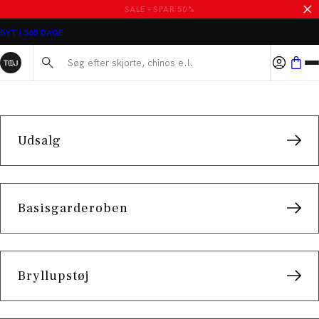
Kampagner hos Tøjeksperten
SALE - SPAR 50%
BYT I 365 DAGE
Søg her...
Udsalg
Basisgarderoben
Bryllupstøj