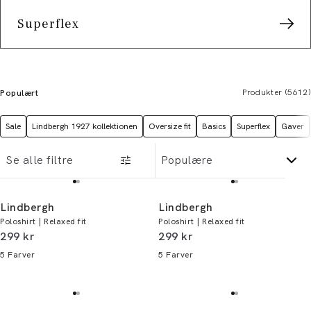
Superflex
Produkter
(
5612
)
Populært
Sale
Lindbergh 1927 kollektionen
Oversize fit
Basics
Superflex
Gaver
Se alle filtre
Lindbergh
Lindbergh
Poloshirt | Relaxed fit
Poloshirt | Relaxed fit
I alt (inkl. rabat)
I alt (inkl. rabat)
299 kr
299 kr
5
Farver
5
Farver