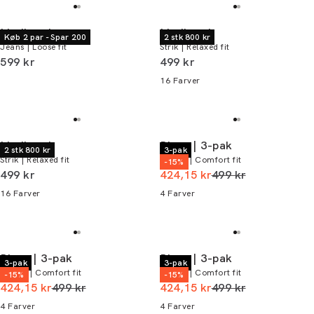
Lindbergh
Lindbergh
Køb 2 par - Spar 200
2 stk 800 kr
Jeans | Loose fit
Strik | Relaxed fit
I alt (inkl. rabat)
I alt (inkl. rabat)
599 kr
499 kr
16
Farver
Lindbergh
Bison | 3-pak
2 stk 800 kr
3-pak
Strik | Relaxed fit
T-shirt | Comfort fit
-15%
I alt (inkl. rabat)
I alt (uden rabat)
499 kr
424,15 kr
499 kr
16
Farver
4
Farver
Bison | 3-pak
Bison | 3-pak
3-pak
3-pak
T-shirt | Comfort fit
T-shirt | Comfort fit
-15%
-15%
I alt (uden rabat)
I alt (uden rabat)
424,15 kr
499 kr
424,15 kr
499 kr
4
Farver
4
Farver