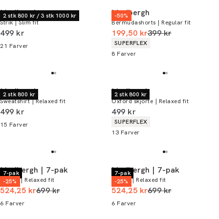
Lindbergh
Lindbergh
2 stk 800 kr / 3 stk 1000 kr
-50%
Strik | Slim fit
Bermudashorts | Regular fit
I alt (inkl. rabat)
I alt (uden rabat)
499 kr
199,50 kr
399 kr
Produkt egenskaber
SUPERFLEX
21
Farver
8
Farver
Lindbergh
Lindbergh
2 stk 800 kr
2 stk 800 kr
Sweatshirt | Relaxed fit
Oxford skjorte | Relaxed fit
I alt (inkl. rabat)
I alt (inkl. rabat)
499 kr
499 kr
Produkt egenskaber
SUPERFLEX
15
Farver
13
Farver
Lindbergh | 7-pak
Lindbergh | 7-pak
7-pak
7-pak
T-shirt | Relaxed fit
T-shirt | Relaxed fit
-25%
-25%
I alt (uden rabat)
I alt (uden rabat)
524,25 kr
699 kr
524,25 kr
699 kr
6
Farver
6
Farver