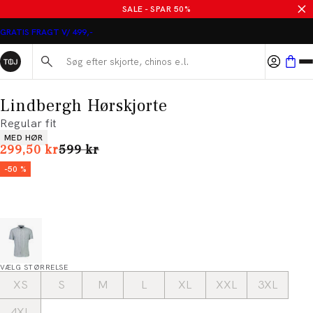
SALE - SPAR 50%
GRATIS FRAGT V/ 499,-
Søg her...
Lindbergh Hørskjorte
Regular fit
Produkt egenskaber
MED HØR
I alt (uden rabat)
299,50 kr
599 kr
-50 %
VÆLG STØRRELSE
XS
S
M
L
XL
XXL
3XL
4XL