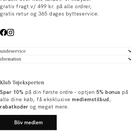
gratis fragt v/ 499 kr. på alle ordrer,
gratis retur og 365 dages bytteservice.
undeservice
ndeservice - Hjælpecenter
nformation
m Tøjeksperten
ontakt
tikker
turportal
Klub Tøjeksperten
spiration og artikler
rtryd dit køb
Spar 10%
på din første ordre - optjen
5% bonus
på
ørrelsesguide
avekort
alle dine køb, få eksklusive
medlemstilbud
,
b og karriere
turnering
rabatkoder
og meget mere.
okumentation
Bliv medlem