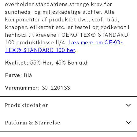
overholder standardens strenge krav for
sundheds- og miljøskadelige stoffer. Alle
komponenter af produktet dvs., stof, tråd,
knapper, etiketter etc. er testet og godkendt i
henhold til kravene i OEKO-TEX® STANDARD
100 produktklasse II/4.
Læs mere om OEKO-
TEX® STANDARD 100 her
.
Kvalitet:
55% Hør, 45% Bomuld
Farve:
Blå
Varenummer:
30-220133
Produktdetaljer
Lomme på venstre bryst.
Pasform & Størrelse
Skjorten har button-down krave.