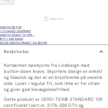
Læg i kurv
GRATIS RETUR
1-2 DAGES LEVERING
GRATIS FRAGT V/ 499,-
BYT I 365 DAGE
ALTID GRATIS FRAGT TIL BUTIK
Beskrivelse
Kortærmet hørskjorte fra Lindbergh med
button-down krave. Skjortens design er enkelt
og klassisk og der er en brystlomme på venstre
side. Lavet i regular fit, som ikke er for stram
og giver god bevægelsesfrihed.
Dette produkt er OEKO-TEX® STANDARD 100
certificeret (cert.nr. 2176-328 DTI) og