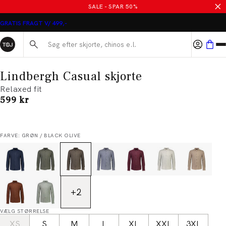
SALE - SPAR 50%
GRATIS FRAGT V/ 499,-
Søg her...
Lindbergh Casual skjorte
Relaxed fit
I alt (inkl. rabat)
599 kr
FARVE: GRØN / BLACK OLIVE
+
2
VÆLG STØRRELSE
XS
S
M
L
XL
XXL
3XL