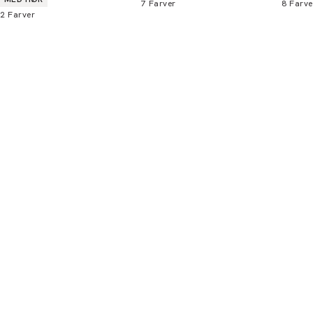
7
Farver
8
Farve
2
Farver
Bliv medlem
* Rabatten gælder alle ikke-nedsatte varer.