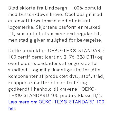
Blød skjorte fra Lindbergh i 100% bomuld
med button-down krave. Cool design med
en enkelt brystlomme med et diskret
logomærke. Skjortens pasform er relaxed
fit, som er lidt strammere end regular fit,
men stadig giver mulighed for bevægelse.
Dette produkt er OEKO-TEX® STANDARD
100 certificeret (cert.nr. 2176-328 DTI) og
overholder standardens strenge krav for
sundheds- og miljøskadelige stoffer. Alle
komponenter af produktet dvs., stof, tråd,
knapper, etiketter etc. er testet og
godkendt i henhold til kravene i OEKO-
TEX® STANDARD 100 produktklasse II/4.
Læs mere om OEKO-TEX® STANDARD 100
her
.