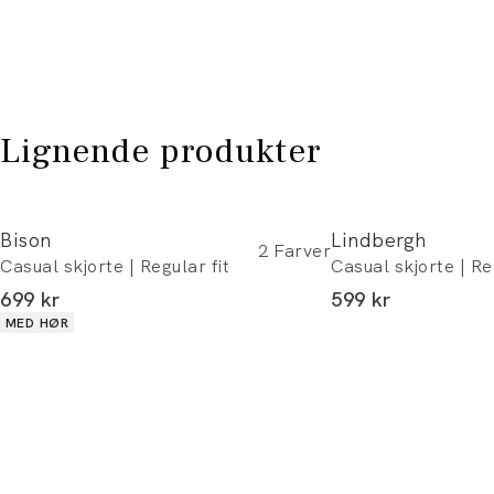
Lignende produkter
Bison
Lindbergh
2
Farver
Casual skjorte | Regular fit
Casual skjorte | Re
I alt (inkl. rabat)
I alt (inkl. rabat)
699 kr
599 kr
Produkt egenskaber
MED HØR