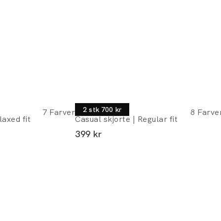
Jack's
2 stk 700 kr
7
Farver
8
Farve
laxed fit
Casual skjorte | Regular fit
I alt (inkl. rabat)
399 kr