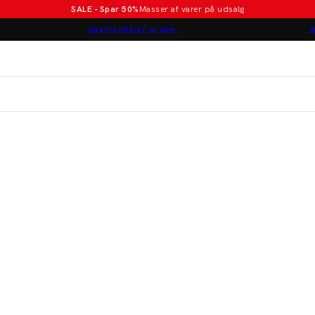
SALE - Spar 50%
Masser af varer på udsalg
Poloer i nye farver
GRATIS FRAGT V/ 499,-
B
Lindbergh
Jakkesæt fra 1499 kr.
er