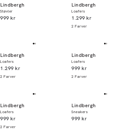
Lindbergh
Lindbergh
Støvler
Loafers
I alt (inkl. rabat)
I alt (inkl. rabat)
999 kr
1.299 kr
2
Farver
Lindbergh
Lindbergh
Loafers
Loafers
I alt (inkl. rabat)
I alt (inkl. rabat)
1.299 kr
999 kr
2
Farver
2
Farver
Lindbergh
Lindbergh
Loafers
Sneakers
I alt (inkl. rabat)
I alt (inkl. rabat)
999 kr
999 kr
2
Farver