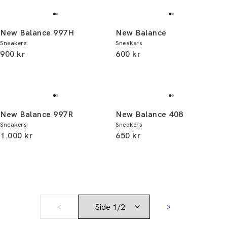
New Balance 997H
New Balance
Sneakers
Sneakers
I alt (inkl. rabat)
I alt (inkl. rabat)
900 kr
600 kr
New Balance 997R
New Balance 408
Sneakers
Sneakers
I alt (inkl. rabat)
I alt (inkl. rabat)
1.000 kr
650 kr