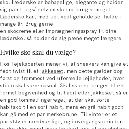
sko. Lædersko er behagelige, elegante og holder
sig pænt, også selvom skoene bruges meget.
Lædersko kan, med lidt vedligeholdelse, holde i
mange år. Brug gerne
en skocreme eller imprægneringsspray til dine
lædersko, så holder de sig pæne meget længere.
Hvilke sko skal du vælge?
Hos Tøjeksperten mener vi, at
sneakers
kan give et
fedt twist til et
jakkesæt
, men dette gælder dog
først og fremmest ved uformelle lejligheder, hvor
stilen skal være casual. Skal skoene bruges til en
formel begivenhed og til
habit eller jakkesæt,
så er
en god tommelfingerregel, at der skal sorte
habitsko til en sort habit, mens en grå habit godt
kan gå med et par mørkebrune. Til vinter er et
par støvler uundværlige, og i overgangsperioden
er der ikke noget mere lækkert end et par chelsea