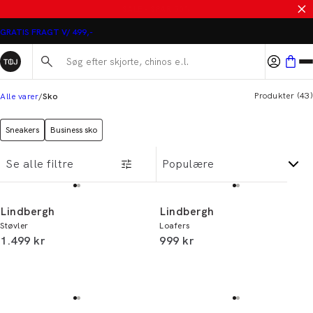
MASSER AF VARER PÅ UDSALG
Søg her...
Produkter
(
43
)
Alle varer
Sko
Sneakers
Business sko
Se alle filtre
Lindbergh
Lindbergh
Støvler
Loafers
I alt (inkl. rabat)
I alt (inkl. rabat)
1.499 kr
999 kr