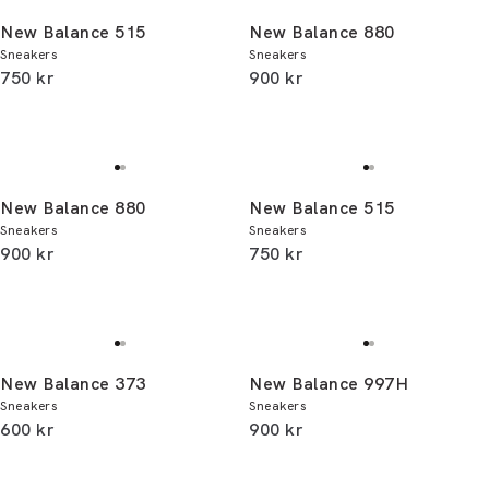
New Balance 515
New Balance 880
Sneakers
Sneakers
I alt (inkl. rabat)
I alt (inkl. rabat)
750 kr
900 kr
New Balance 880
New Balance 515
Sneakers
Sneakers
I alt (inkl. rabat)
I alt (inkl. rabat)
900 kr
750 kr
New Balance 373
New Balance 997H
Sneakers
Sneakers
I alt (inkl. rabat)
I alt (inkl. rabat)
600 kr
900 kr