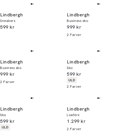
Lindbergh
Lindbergh
Sneakers
Business sko
I alt (inkl. rabat)
I alt (inkl. rabat)
599 kr
999 kr
2
Farver
Lindbergh
Lindbergh
Business sko
Sko
I alt (inkl. rabat)
I alt (inkl. rabat)
999 kr
599 kr
Produkt egenskaber
ULD
2
Farver
2
Farver
Lindbergh
Lindbergh
Sko
Loafers
I alt (inkl. rabat)
I alt (inkl. rabat)
599 kr
1.299 kr
Produkt egenskaber
ULD
2
Farver