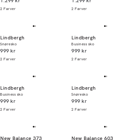
I alt (inkl. rabat)
I alt (inkl. rabat)
1.299 kr
1.299 kr
2
Farver
2
Farver
Lindbergh
Lindbergh
Snøresko
Business sko
I alt (inkl. rabat)
I alt (inkl. rabat)
999 kr
999 kr
2
Farver
2
Farver
Lindbergh
Lindbergh
Business sko
Snøresko
I alt (inkl. rabat)
I alt (inkl. rabat)
999 kr
999 kr
2
Farver
2
Farver
New Balance 373
New Balance 603