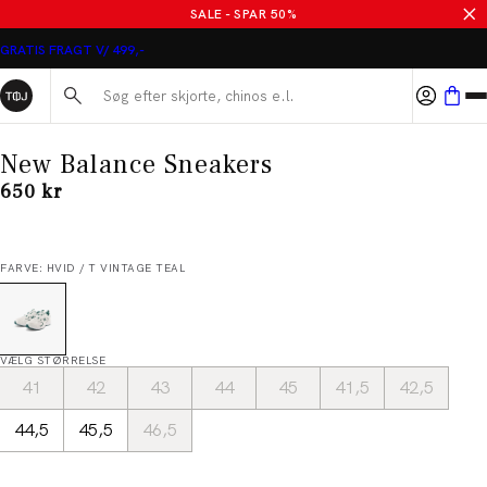
SALE - SPAR 50%
GRATIS FRAGT V/ 499,-
Søg her...
New Balance Sneakers
I alt (inkl. rabat)
650 kr
FARVE: HVID / T VINTAGE TEAL
VÆLG STØRRELSE
41
42
43
44
45
41,5
42,5
44,5
45,5
46,5