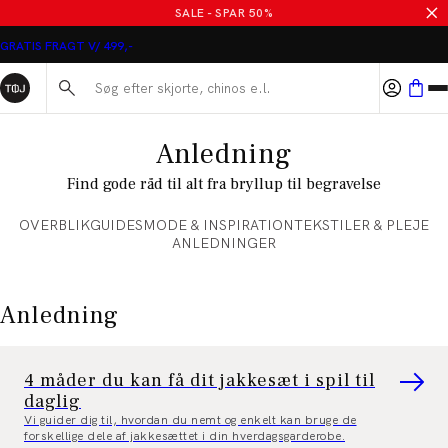
SALE - SPAR 50%
GRATIS FRAGT V/ 499,-
Søg her...
Anledning
Find gode råd til alt fra bryllup til begravelse
OVERBLIK
GUIDES
MODE & INSPIRATION
TEKSTILER & PLEJE
ANLEDNINGER
Anledning
4 måder du kan få dit jakkesæt i spil til
daglig
Vi guider dig til, hvordan du nemt og enkelt kan bruge de
forskellige dele af jakkesættet i din hverdagsgarderobe.