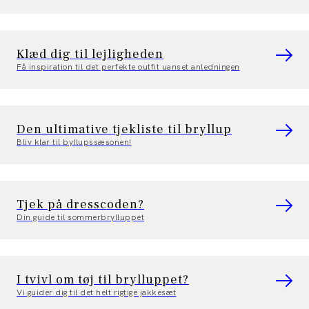
Klæd dig til lejligheden
Få inspiration til det perfekte outfit uanset anledningen
Den ultimative tjekliste til bryllup
Bliv klar til byllupssæsonen!
Tjek på dresscoden?
Din guide til sommerbrylluppet
I tvivl om tøj til brylluppet?
Vi guider dig til det helt rigtige jakkesæt