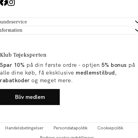
undeservice
ndeservice - Hjælpecenter
nformation
m Tøjeksperten
ontakt
tikker
turportal
Klub Tøjeksperten
spiration og artikler
rtryd dit køb
Spar 10%
på din første ordre - optjen
5% bonus
på
ørrelsesguide
avekort
alle dine køb, få eksklusive
medlemstilbud
,
b og karriere
turnering
rabatkoder
og meget mere.
okumentation
Bliv medlem
Handelsbetingelser
Persondatapolitik
Cookiepolitik
Rediger cookie-indstillinger