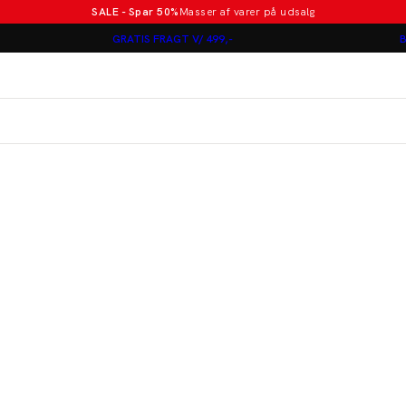
SALE - Spar 50%
Masser af varer på udsalg
Poloer i nye farver
GRATIS FRAGT V/ 499,-
B
Lindbergh
Jakkesæt fra 1499 kr.
er