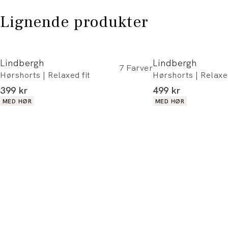
Lignende produkter
Lindbergh
Lindbergh
7
Farver
Hørshorts | Relaxed fit
Hørshorts | Relaxed
I alt (inkl. rabat)
I alt (inkl. rabat)
399 kr
499 kr
Produkt egenskaber
Produkt egenskaber
MED HØR
MED HØR