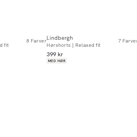
Lindbergh
8
Farver
7
Farve
 fit
Hørshorts | Relaxed fit
I alt (inkl. rabat)
399 kr
Produkt egenskaber
MED HØR