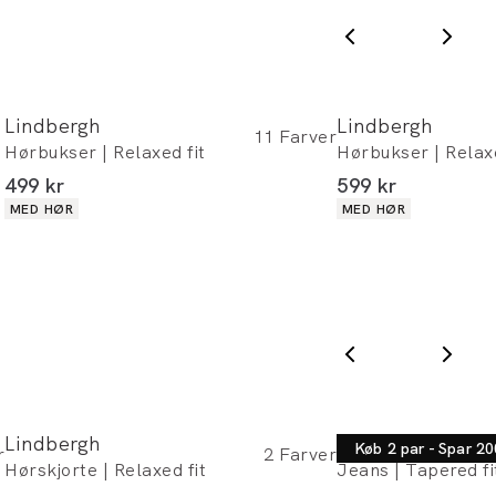
Din bonus kan bruges allerede næste gang
du handler - og gælder både i butik og
online.
Du kan indløse din bonus 365 dage om året i
Lindbergh
Lindbergh
alle butikker og online.
11
Farver
Hørbukser | Relaxed fit
Hørbukser | Relaxe
I alt (inkl. rabat)
I alt (inkl. rabat)
499 kr
599 kr
Bliv medlem
Produkt egenskaber
Produkt egenskabe
MED HØR
MED HØR
* Rabatten gælder alle ikke-nedsatte varer.
Lindbergh
Bison
Køb 2 par - Spar 20
r
2
Farver
Hørskjorte | Relaxed fit
Jeans | Tapered fi