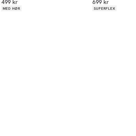
I alt (inkl. rabat)
I alt (inkl. rabat)
499 kr
699 kr
Produkt egenskaber
Produkt egenskabe
MED HØR
SUPERFLEX