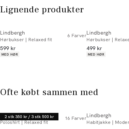
Lignende produkter
Lindbergh
Lindbergh
6
Farver
Hørbukser | Relaxed fit
Hørbukser | Relaxe
I alt (inkl. rabat)
I alt (inkl. rabat)
599 kr
499 kr
Produkt egenskaber
Produkt egenskaber
MED HØR
MED HØR
Ofte købt sammen med
Lindbergh
Lindbergh
2 stk 350 kr / 3 stk 500 kr
16
Farver
Poloshirt | Relaxed fit
Habitjakke | Moder