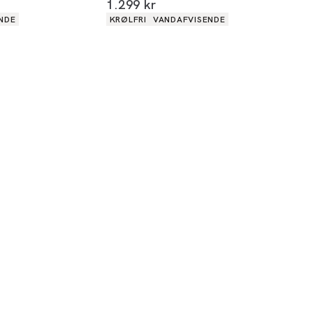
I alt (inkl. rabat)
1.299 kr
Produkt egenskaber
NDE
KRØLFRI
VANDAFVISENDE