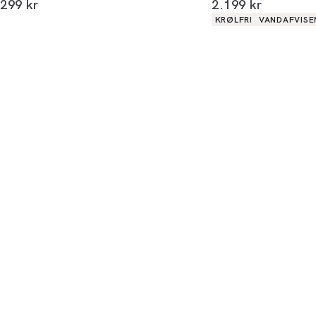
I alt (inkl. rabat)
I alt (inkl. rabat)
299 kr
2.199 kr
Produkt egenskaber
KRØLFRI
VANDAFVISE