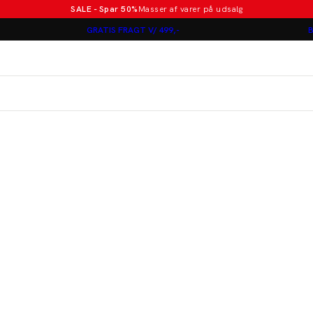
SALE - Spar 50%
Masser af varer på udsalg
Poloer i nye farver
GRATIS FRAGT V/ 499,-
B
Lindbergh
Jakkesæt fra 1499 kr.
er