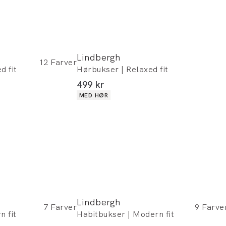
Lindbergh
12
Farver
d fit
Hørbukser | Relaxed fit
I alt (inkl. rabat)
499 kr
Produkt egenskaber
MED HØR
Lindbergh
7
Farver
9
Farve
n fit
Habitbukser | Modern fit