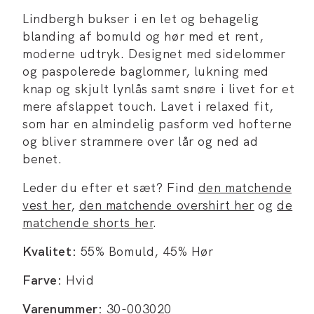
Lindbergh bukser i en let og behagelig
blanding af bomuld og hør med et rent,
moderne udtryk. Designet med sidelommer
og paspolerede baglommer, lukning med
knap og skjult lynlås samt snøre i livet for et
mere afslappet touch. Lavet i relaxed fit,
som har en almindelig pasform ved hofterne
og bliver strammere over lår og ned ad
benet.
Leder du efter et sæt? Find
den matchende
vest her
,
den matchende overshirt her
og
de
matchende shorts her
.
Kvalitet:
55% Bomuld, 45% Hør
Farve:
Hvid
Varenummer:
30-003020