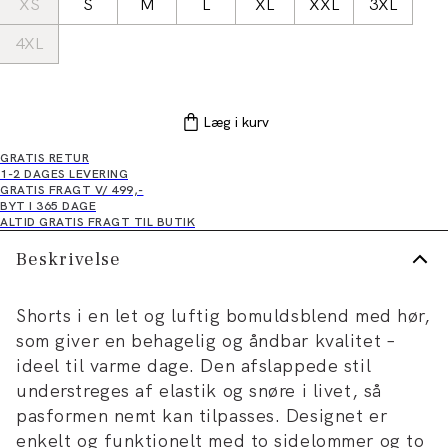
XS
S
M
L
XL
XXL
3XL
4XL
Læg i kurv
GRATIS RETUR
1-2 DAGES LEVERING
GRATIS FRAGT V/ 499,-
BYT I 365 DAGE
ALTID GRATIS FRAGT TIL BUTIK
Beskrivelse
Shorts i en let og luftig bomuldsblend med hør,
som giver en behagelig og åndbar kvalitet –
ideel til varme dage. Den afslappede stil
understreges af elastik og snøre i livet, så
pasformen nemt kan tilpasses. Designet er
enkelt og funktionelt med to sidelommer og to