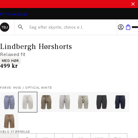
SALE - SPAR 50%
BYT I 365 DAGE
Søg her...
Lindbergh Hørshorts
Relaxed fit
Produkt egenskaber
MED HØR
I alt (inkl. rabat)
499 kr
FARVE: HVID / OPTICAL WHITE
VÆLG STØRRELSE