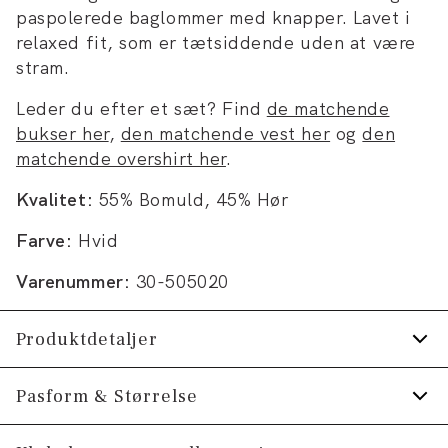
paspolerede baglommer med knapper. Lavet i
relaxed fit, som er tætsiddende uden at være
stram.
Leder du efter et sæt? Find
de matchende
bukser her
,
den matchende vest her
og
den
matchende overshirt her
.
Kvalitet:
55% Bomuld, 45% Hør
Farve:
Hvid
Varenummer:
30-505020
Produktdetaljer
Der er elastik og snøre i livet.
Pasform & Størrelse
Shortsene har gylp med lynlås.