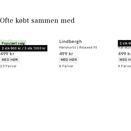
* Rabatten gælder alle ikke-nedsatte varer.
Ofte købt sammen med
Lindbergh
Lindbergh
Lindb
Populært valg
2 stk 8
Hørskjorte | Relaxed fit
Hørshorts | Relaxed fit
Hørskjor
2 stk 800 kr / 3 stk 1000 kr
I alt (inkl. rabat)
I alt (inkl. rabat)
I alt 
499 kr
499 kr
499 k
Produkt egenskaber
Produkt egenskaber
Produ
MED HØR
MED HØR
MED 
23
Farver
8
Farver
9
Farve