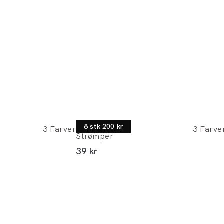
Morgan
8 stk 200 kr
3
Farver
3
Farve
Strømper
I alt (inkl. rabat)
39 kr