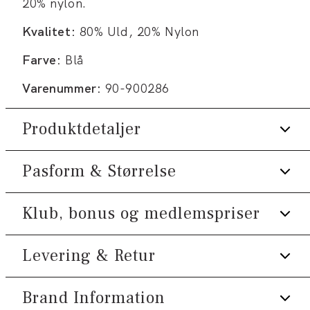
20% nylon.
Kvalitet:
80% Uld, 20% Nylon
Farve:
Blå
Varenummer:
90-900286
Produktdetaljer
Pasform & Størrelse
Findes i forskellige størrelser.
Fremstillet i uldblend.
Klub, bonus og medlemspriser
Fit:
Regular fit
Produktnr.: 0-53-56222
Størrelsesguide
Levering & Retur
Tilmeld dig Klub Tøjeksperten helt gratis.
Spar 10% på din første ordre *
Brand Information
1-2 hverdage.