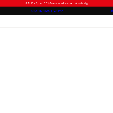
SALE - Spar 50%
Masser af varer på udsalg
Poloer i nye farver
GRATIS FRAGT V/ 499,-
B
Lindbergh
Jakkesæt fra 1499 kr.
er