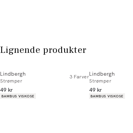
Lignende produkter
Lindbergh
Lindbergh
3
Farver
Strømper
Strømper
I alt (inkl. rabat)
I alt (inkl. rabat)
49 kr
49 kr
Produkt egenskaber
Produkt egenskaber
BAMBUS VISKOSE
BAMBUS VISKOSE