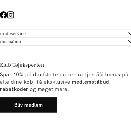
undeservice
ndeservice - Hjælpecenter
nformation
m Tøjeksperten
ontakt
tikker
turportal
Klub Tøjeksperten
spiration og artikler
rtryd dit køb
Spar 10%
på din første ordre - optjen
5% bonus
på
ørrelsesguide
avekort
alle dine køb, få eksklusive
medlemstilbud
,
b og karriere
turnering
rabatkoder
og meget mere.
okumentation
Bliv medlem