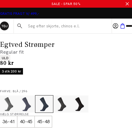
SALE - SPAR 50%
GRATIS FRAGT V/ 499,-
Søg her...
Egtved Strømper
Regular fit
Produkt egenskaber
ULD
I alt (inkl. rabat)
80 kr
3 stk 200 kr
FARVE: BLÅ / 296
VÆLG STØRRELSE
36-41
40-45
45-48