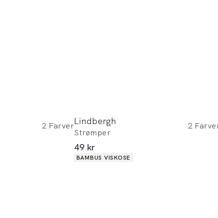
Lindbergh
2
Farver
2
Farve
Strømper
I alt (inkl. rabat)
49 kr
Produkt egenskaber
BAMBUS VISKOSE