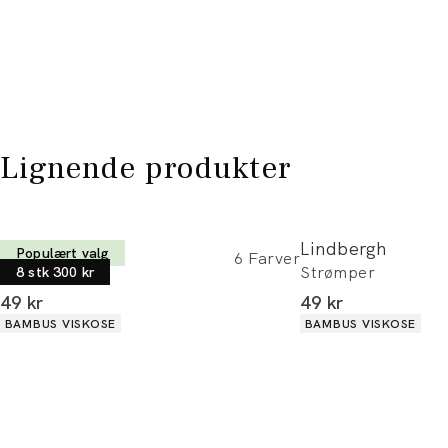
Lignende produkter
Lindbergh
Lindbergh
Populært valg
6
Farver
Strømper
Strømper
8 stk 300 kr
I alt (inkl. rabat)
I alt (inkl. rabat)
49 kr
49 kr
Produkt egenskaber
Produkt egenskaber
BAMBUS VISKOSE
BAMBUS VISKOSE