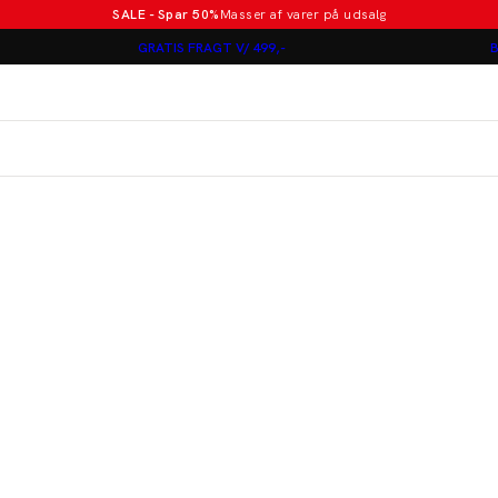
SALE - Spar 50%
Masser af varer på udsalg
Poloer i nye farver
GRATIS FRAGT V/ 499,-
B
Lindbergh
Jakkesæt fra 1499 kr.
er