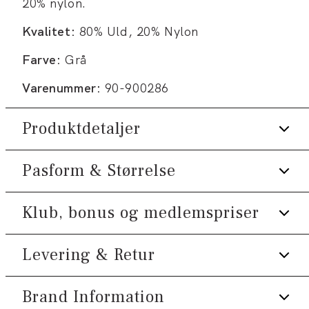
20% nylon.
Kvalitet:
80% Uld, 20% Nylon
Farve:
Grå
Varenummer:
90-900286
Produktdetaljer
Pasform & Størrelse
Findes i forskellige størrelser.
Fremstillet i uldblend.
Klub, bonus og medlemspriser
Fit:
Regular fit
Produktnr.: 0-53-56222
Størrelsesguide
Levering & Retur
Tilmeld dig Klub Tøjeksperten helt gratis.
Spar 10% på din første ordre *
Brand Information
1-2 hverdage.