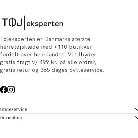
Tøjeksperten er Danmarks største
herretøjskæde med +110 butikker
fordelt over hele landet. Vi tilbyder
gratis fragt v/ 499 kr. på alle ordrer,
gratis retur og 365 dages bytteservice.
undeservice
ndeservice - Hjælpecenter
nformation
m Tøjeksperten
ontakt
tikker
turportal