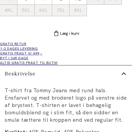
4XL
5XL
6XL
7XL
8XL
Læg i kurv
GRATIS RETUR
1-2 DAGES LEVERING
GRATIS FRAGT V/ 499,-
BYT I 365 DAGE
ALTID GRATIS FRAGT TIL BUTIK
Beskrivelse
T-shirt fra Tommy Jeans med rund hals.
Ensfarvet og med broderet logo på venstre side
af brystest. T-shirten er lavet i behagelig
bomuldsblend og i slim fit, så den sidder en
smule tættere til kroppen end ved regular fit.
Kvalitet:
60% Bomuld, 40% Polyester