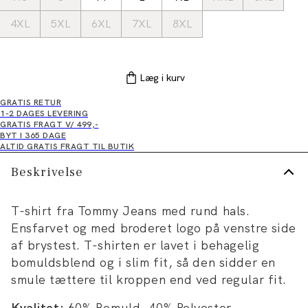
4XL
5XL
6XL
7XL
8XL
Læg i kurv
GRATIS RETUR
1-2 DAGES LEVERING
GRATIS FRAGT V/ 499,-
BYT I 365 DAGE
ALTID GRATIS FRAGT TIL BUTIK
Beskrivelse
T-shirt fra Tommy Jeans med rund hals.
Ensfarvet og med broderet logo på venstre side
af brystest. T-shirten er lavet i behagelig
bomuldsblend og i slim fit, så den sidder en
smule tættere til kroppen end ved regular fit.
Kvalitet:
60% Bomuld, 40% Polyester