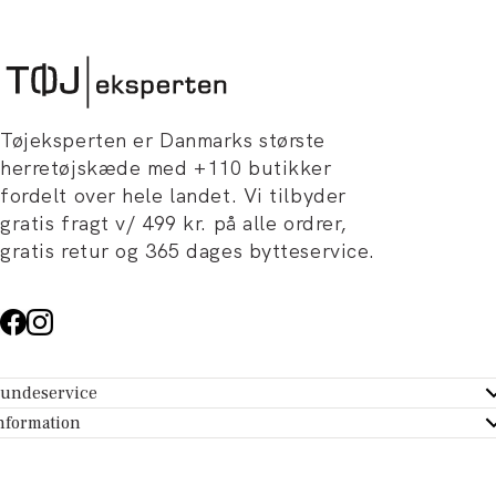
Tøjeksperten er Danmarks største
herretøjskæde med +110 butikker
fordelt over hele landet. Vi tilbyder
gratis fragt v/ 499 kr. på alle ordrer,
gratis retur og 365 dages bytteservice.
undeservice
ndeservice - Hjælpecenter
nformation
m Tøjeksperten
ontakt
tikker
turportal