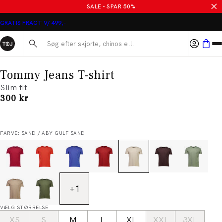
SALE - SPAR 50%
GRATIS FRAGT V/ 499,-
Søg her...
Tommy Jeans T-shirt
Slim fit
I alt (inkl. rabat)
300 kr
FARVE: SAND / ABY GULF SAND
+
1
VÆLG STØRRELSE
XS
S
M
L
XL
XXL
3XL