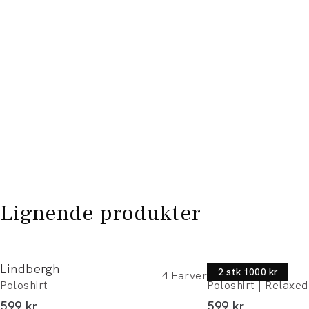
Lignende produkter
Lindbergh
Lindbergh
2 stk 1000 kr
4
Farver
Poloshirt
Poloshirt | Relaxed 
I alt (inkl. rabat)
I alt (inkl. rabat)
599 kr
599 kr