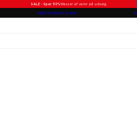
SALE - Spar 50%
Masser af varer på udsalg
Poloer i nye farver
GRATIS FRAGT V/ 499,-
B
Lindbergh
Jakkesæt fra 1499 kr.
er