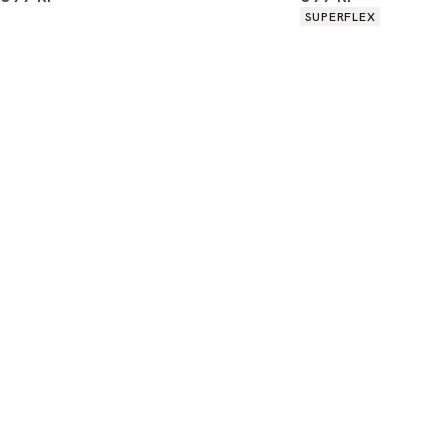
Produkt egenskaber
SUPERFLEX