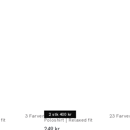
Lindbergh
2 stk 400 kr
3
Farver
23
Farve
fit
Poloshirt | Relaxed fit
I alt (inkl. rabat)
249 kr