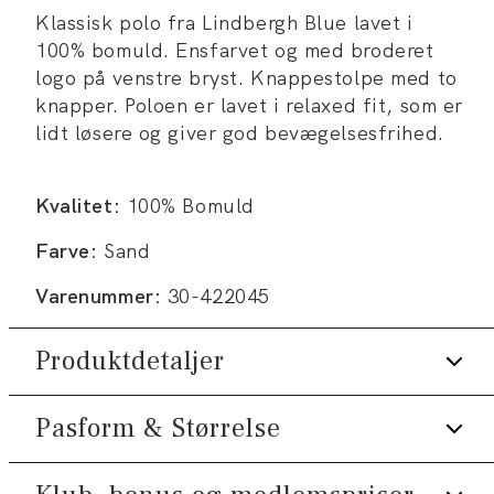
Klassisk polo fra Lindbergh Blue lavet i
100% bomuld. Ensfarvet og med broderet
logo på venstre bryst. Knappestolpe med to
knapper. Poloen er lavet i relaxed fit, som er
lidt løsere og giver god bevægelsesfrihed.
Kvalitet:
100% Bomuld
Farve:
Sand
Varenummer:
30-422045
Produktdetaljer
Pasform & Størrelse
Logo på venstre bryst.
Certificeret med OEKO-TEX®
STANDARD 100.
Fit:
Relaxed fit