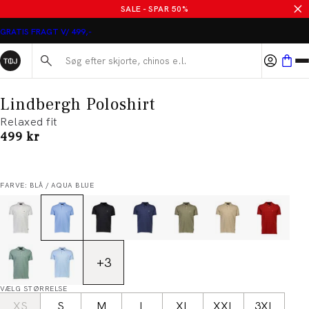
SALE - SPAR 50%
GRATIS FRAGT V/ 499,-
Søg her...
Lindbergh Poloshirt
Relaxed fit
I alt (inkl. rabat)
499 kr
FARVE: BLÅ / AQUA BLUE
+
3
VÆLG STØRRELSE
XS
S
M
L
XL
XXL
3XL