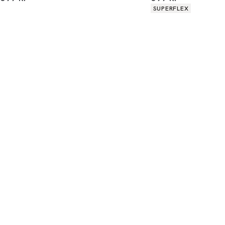
Produkt egenskaber
SUPERFLEX