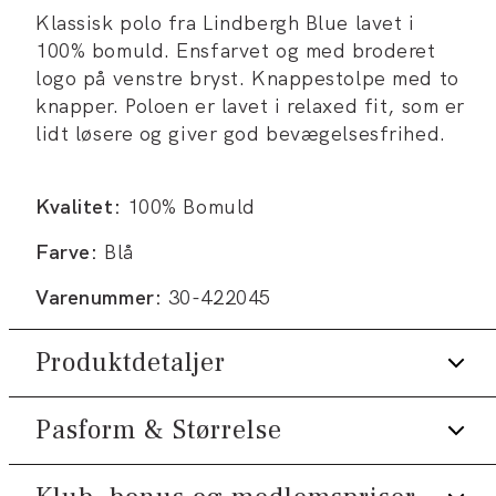
Klassisk polo fra Lindbergh Blue lavet i
100% bomuld. Ensfarvet og med broderet
logo på venstre bryst. Knappestolpe med to
knapper. Poloen er lavet i relaxed fit, som er
lidt løsere og giver god bevægelsesfrihed.
Kvalitet:
100% Bomuld
Farve:
Blå
Varenummer:
30-422045
Produktdetaljer
Pasform & Størrelse
Logo på venstre bryst.
Certificeret med OEKO-TEX®
STANDARD 100.
Fit:
Relaxed fit