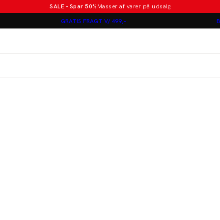
SALE - Spar 50%
Masser af varer på udsalg
Poloer i nye farver
GRATIS FRAGT V/ 499,-
B
Lindbergh
Jakkesæt fra 1499 kr.
er