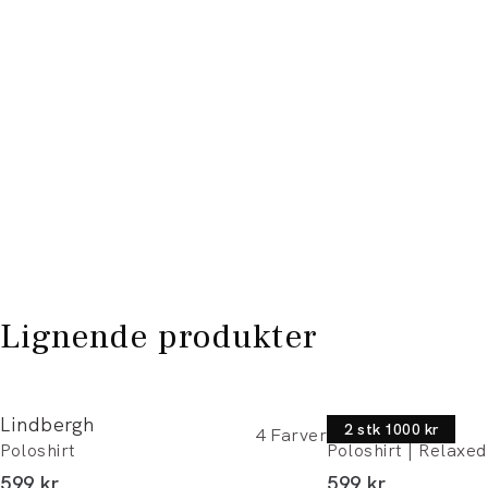
Lignende produkter
Lindbergh
Lindbergh
2 stk 1000 kr
4
Farver
Poloshirt
Poloshirt | Relaxed 
I alt (inkl. rabat)
I alt (inkl. rabat)
599 kr
599 kr