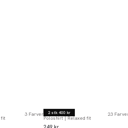
Lindbergh
2 stk 400 kr
3
Farver
23
Farve
fit
Poloshirt | Relaxed fit
I alt (inkl. rabat)
249 kr