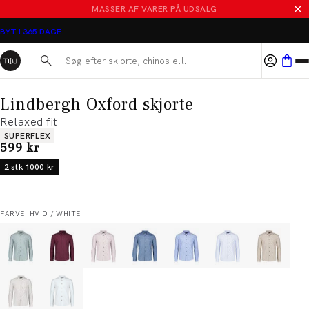
MASSER AF VARER PÅ UDSALG
BYT I 365 DAGE
Søg her...
Lindbergh Oxford skjorte
Relaxed fit
Produkt egenskaber
SUPERFLEX
I alt (inkl. rabat)
599 kr
2 stk 1000 kr
FARVE: HVID / WHITE