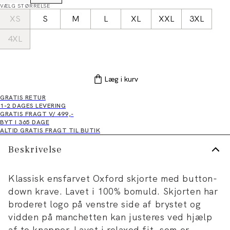
VÆLG STØRRELSE
XS
S
M
L
XL
XXL
3XL
4XL
Læg i kurv
GRATIS RETUR
1-2 DAGES LEVERING
GRATIS FRAGT V/ 499,-
BYT I 365 DAGE
ALTID GRATIS FRAGT TIL BUTIK
Beskrivelse
Klassisk ensfarvet Oxford skjorte med button-
down krave. Lavet i 100% bomuld. Skjorten har
broderet logo på venstre side af brystet og
vidden på manchetten kan justeres ved hjælp
af to knapper. Lavet i relaxed fit, som er