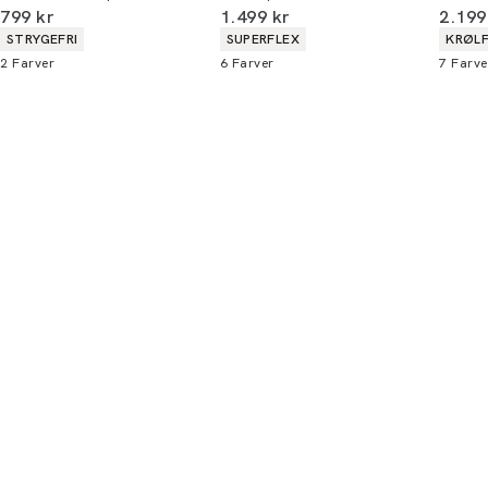
I alt (inkl. rabat)
I alt (inkl. rabat)
I alt 
799 kr
1.499 kr
2.199
Produkt egenskaber
Produkt egenskaber
Produ
STRYGEFRI
SUPERFLEX
KRØLF
2
Farver
6
Farver
7
Farve