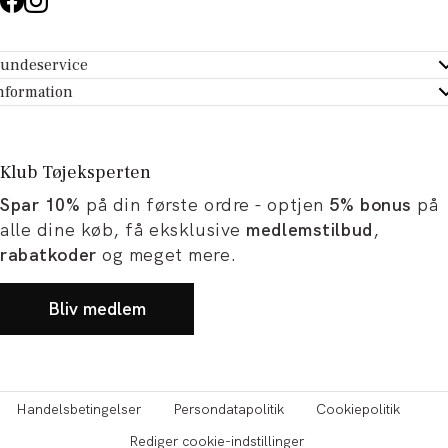
undeservice
ndeservice - Hjælpecenter
nformation
m Tøjeksperten
ontakt
tikker
turportal
Klub Tøjeksperten
spiration og artikler
rtryd dit køb
Spar 10%
på din første ordre - optjen
5% bonus
på
ørrelsesguide
avekort
alle dine køb, få eksklusive
medlemstilbud
,
b og karriere
turnering
rabatkoder
og meget mere.
okumentation
Bliv medlem
Handelsbetingelser
Persondatapolitik
Cookiepolitik
Rediger cookie-indstillinger