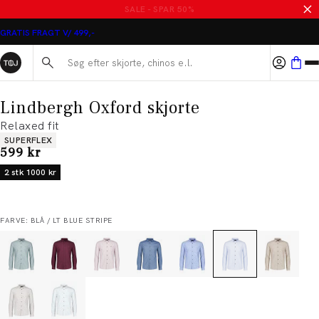
MASSER AF VARER PÅ UDSALG
GRATIS FRAGT V/ 499,-
Søg her...
Lindbergh Oxford skjorte
Relaxed fit
Produkt egenskaber
SUPERFLEX
I alt (inkl. rabat)
599 kr
2 stk 1000 kr
FARVE: BLÅ / LT BLUE STRIPE