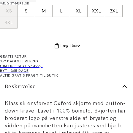
VÆLG STØRRELSE
XS
S
M
L
XL
XXL
3XL
4XL
Læg i kurv
GRATIS RETUR
1-2 DAGES LEVERING
GRATIS FRAGT V/ 499,-
BYT I 365 DAGE
ALTID GRATIS FRAGT TIL BUTIK
Beskrivelse
Klassisk ensfarvet Oxford skjorte med button-
down krave. Lavet i 100% bomuld. Skjorten har
broderet logo på venstre side af brystet og
vidden på manchetten kan justeres ved hjælp
af to knapper. Lavet i relaxed fit, som er