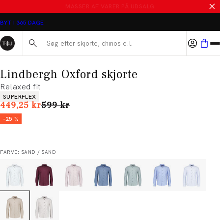
SALE - SPAR 50%
BYT I 365 DAGE
Søg her...
Lindbergh Oxford skjorte
Relaxed fit
Produkt egenskaber
SUPERFLEX
I alt (uden rabat)
449,25 kr
599 kr
-25 %
FARVE: SAND / SAND