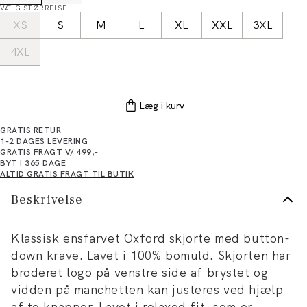
VÆLG STØRRELSE
XS
S
M
L
XL
XXL
3XL
4XL
Læg i kurv
GRATIS RETUR
1-2 DAGES LEVERING
GRATIS FRAGT V/ 499,-
BYT I 365 DAGE
ALTID GRATIS FRAGT TIL BUTIK
Beskrivelse
Klassisk ensfarvet Oxford skjorte med button-
down krave. Lavet i 100% bomuld. Skjorten har
broderet logo på venstre side af brystet og
vidden på manchetten kan justeres ved hjælp
af to knapper. Lavet i relaxed fit, som er