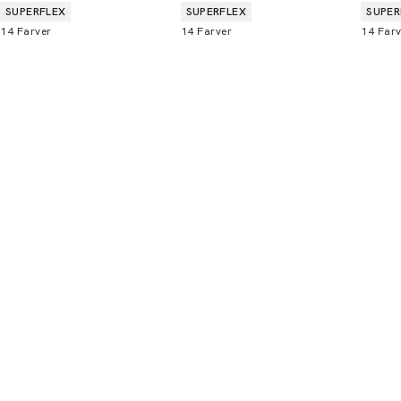
alle butikker og online.
Produkt egenskaber
Produkt egenskaber
Produ
SUPERFLEX
SUPERFLEX
SUPER
14
Farver
14
Farver
14
Farv
Bliv medlem
* Rabatten gælder alle ikke-nedsatte varer.