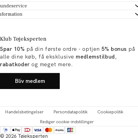
undeservice
ndeservice - Hjælpecenter
nformation
m Tøjeksperten
ontakt
tikker
turportal
Klub Tøjeksperten
spiration og artikler
rtryd dit køb
Spar 10%
på din første ordre - optjen
5% bonus
på
ørrelsesguide
avekort
alle dine køb, få eksklusive
medlemstilbud
,
b og karriere
turnering
rabatkoder
og meget mere.
okumentation
Bliv medlem
Handelsbetingelser
Persondatapolitik
Cookiepolitik
Rediger cookie-indstillinger
© 2026 Tøjeksperten