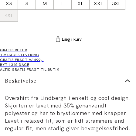
XS
S
M
L
XL
XXL
3XL
4XL
Læg i kurv
GRATIS RETUR
1-2 DAGES LEVERING
GRATIS FRAGT V/ 499,-
BYT I 365 DAGE
ALTID GRATIS FRAGT TIL BUTIK
Beskrivelse
Overshirt fra Lindbergh i enkelt og cool design.
Skjorten er lavet med 35% genanvendt
polyester og har to brystlommer med knapper.
Lavet i relaxed fit, som er lidt strammere end
regular fit, men stadig giver bevægelsesfrihed.