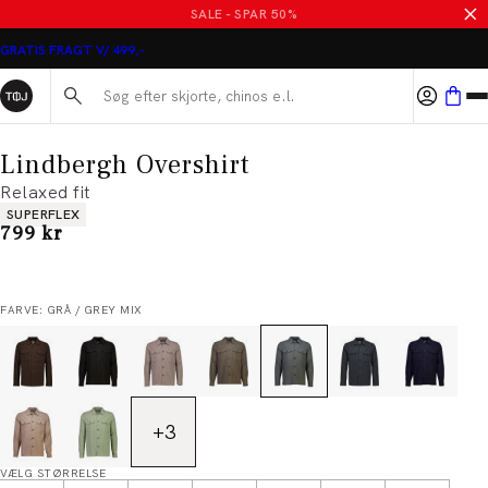
SALE - SPAR 50%
GRATIS FRAGT V/ 499,-
Søg her...
Lindbergh Overshirt
Relaxed fit
Produkt egenskaber
SUPERFLEX
I alt (inkl. rabat)
799 kr
FARVE: GRÅ / GREY MIX
+
3
VÆLG STØRRELSE