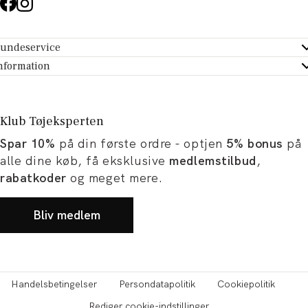
undeservice
ndeservice - Hjælpecenter
nformation
m Tøjeksperten
ontakt
tikker
turportal
Klub Tøjeksperten
spiration og artikler
rtryd dit køb
Spar 10%
på din første ordre - optjen
5% bonus
på
ørrelsesguide
avekort
alle dine køb, få eksklusive
medlemstilbud
,
b og karriere
turnering
rabatkoder
og meget mere.
okumentation
Bliv medlem
Handelsbetingelser
Persondatapolitik
Cookiepolitik
Rediger cookie-indstillinger