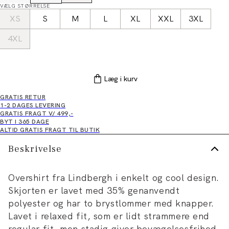
VÆLG STØRRELSE
XS
S
M
L
XL
XXL
3XL
4XL
Læg i kurv
GRATIS RETUR
1-2 DAGES LEVERING
GRATIS FRAGT V/ 499,-
BYT I 365 DAGE
ALTID GRATIS FRAGT TIL BUTIK
Beskrivelse
Overshirt fra Lindbergh i enkelt og cool design.
Skjorten er lavet med 35% genanvendt
polyester og har to brystlommer med knapper.
Lavet i relaxed fit, som er lidt strammere end
regular fit, men stadig giver bevægelsesfrihed.