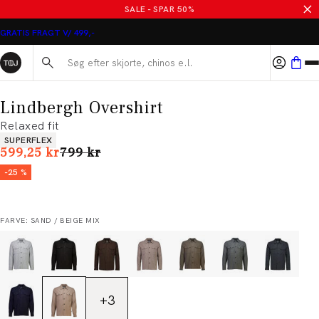
SALE - SPAR 50%
GRATIS FRAGT V/ 499,-
Søg her...
Lindbergh Overshirt
Relaxed fit
Produkt egenskaber
SUPERFLEX
I alt (uden rabat)
599,25 kr
799 kr
-25 %
FARVE: SAND / BEIGE MIX
+
3