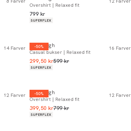
8
Farver
12
Farver
Overshirt | Relaxed fit
I alt (inkl. rabat)
799 kr
Produkt egenskaber
SUPERFLEX
Lindbergh
-50%
14
Farver
16
Farver
Casual bukser | Relaxed fit
I alt (uden rabat)
299,50 kr
599 kr
Produkt egenskaber
SUPERFLEX
Lindbergh
-50%
12
Farver
12
Farver
Overshirt | Relaxed fit
I alt (uden rabat)
399,50 kr
799 kr
Produkt egenskaber
SUPERFLEX