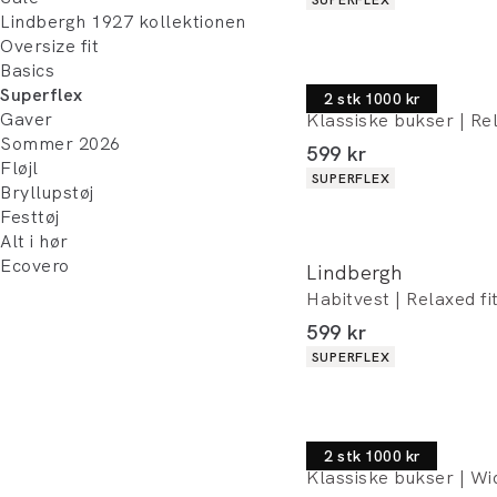
Lindbergh 1927 kollektionen
Oversize fit
Basics
Lindbergh
Superflex
2 stk 1000 kr
Gaver
Klassiske bukser | Rel
Sommer 2026
I alt (inkl. rabat)
599 kr
Fløjl
Produkt egenskaber
SUPERFLEX
Bryllupstøj
Festtøj
Alt i hør
Ecovero
Lindbergh
Habitvest | Relaxed fi
I alt (inkl. rabat)
599 kr
Produkt egenskaber
SUPERFLEX
Lindbergh
2 stk 1000 kr
Klassiske bukser | Wid