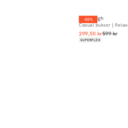
Lindbergh
-50%
Casual bukser | Relaxe
I alt (uden
299,50 kr
599 kr
Produkt egenskaber
SUPERFLEX