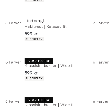
Lindbergh
6
Farver
3
Farver
Habitvest | Relaxed fit
I alt (inkl. rabat)
599 kr
Produkt egenskaber
SUPERFLEX
Lindbergh
2 stk 1000 kr
3
Farver
6
Farver
Klassiske bukser | Wide fit
I alt (inkl. rabat)
599 kr
Produkt egenskaber
SUPERFLEX
Lindbergh
2 stk 1000 kr
6
Farver
6
Farver
Klassiske bukser | Wide fit