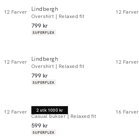
Lindbergh
12
Farver
12
Farver
Overshirt | Relaxed fit
I alt (inkl. rabat)
799 kr
Produkt egenskaber
SUPERFLEX
Lindbergh
12
Farver
12
Farver
Overshirt | Relaxed fit
I alt (inkl. rabat)
799 kr
Produkt egenskaber
SUPERFLEX
Lindbergh
2 stk 1000 kr
12
Farver
16
Farver
Casual bukser | Relaxed fit
I alt (inkl. rabat)
599 kr
Produkt egenskaber
SUPERFLEX