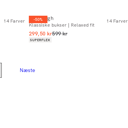
Lindbergh
-50%
14
Farver
14
Farver
Klassiske bukser | Relaxed fit
I alt (uden rabat)
299,50 kr
599 kr
Produkt egenskaber
SUPERFLEX
Næste