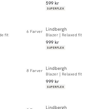
I alt (inkl. rabat)
599 kr
Produkt egenskaber
SUPERFLEX
Lindbergh
6
Farver
e fit
Blazer | Relaxed fit
 rabat)
I alt (inkl. rabat)
999 kr
Produkt egenskaber
SUPERFLEX
Lindbergh
8
Farver
Blazer | Relaxed fit
I alt (inkl. rabat)
999 kr
Produkt egenskaber
SUPERFLEX
Lindbergh