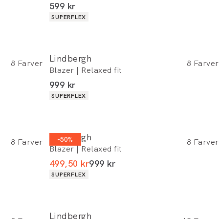
I alt (inkl. rabat)
599 kr
Produkt egenskaber
SUPERFLEX
Lindbergh
8
Farver
8
Farver
Blazer | Relaxed fit
I alt (inkl. rabat)
999 kr
Produkt egenskaber
SUPERFLEX
Lindbergh
-50%
8
Farver
8
Farver
Blazer | Relaxed fit
I alt (uden rabat)
499,50 kr
999 kr
Produkt egenskaber
SUPERFLEX
Lindbergh