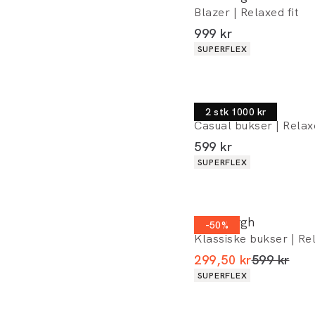
Blazer | Relaxed fit
I alt (inkl. rabat)
999 kr
Produkt egenskaber
SUPERFLEX
Lindbergh
2 stk 1000 kr
Casual bukser | Relaxe
I alt (inkl. rabat)
599 kr
Produkt egenskaber
SUPERFLEX
Lindbergh
-50%
Klassiske bukser | Rel
I alt (uden
299,50 kr
599 kr
Produkt egenskaber
SUPERFLEX