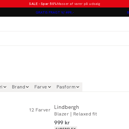
SALE - Spar 50%
Masser af varer på udsalg
Poloer i nye farver
GRATIS FRAGT V/ 499,-
B
Lindbergh
Jakkesæt fra 1499 kr.
er
ri
Brand
Farve
Pasform
Lindbergh
12
Farver
Blazer | Relaxed fit
I alt (inkl. rabat)
999 kr
Produkt egenskaber
SUPERFLEX