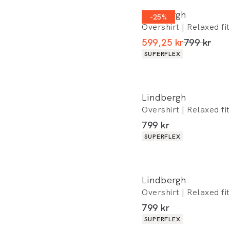
Lindbergh
-25%
Overshirt | Relaxed fit
I alt (uden
599,25 kr
799 kr
Produkt egenskaber
SUPERFLEX
Lindbergh
Overshirt | Relaxed fit
I alt (inkl. rabat)
799 kr
Produkt egenskaber
SUPERFLEX
Lindbergh
Overshirt | Relaxed fit
I alt (inkl. rabat)
799 kr
Produkt egenskaber
SUPERFLEX