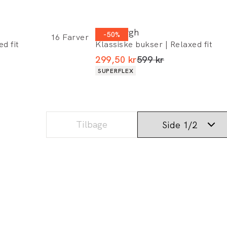
Lindbergh
-50%
16
Farver
d fit
Klassiske bukser | Relaxed fit
 rabat)
I alt (uden rabat)
299,50 kr
599 kr
Produkt egenskaber
SUPERFLEX
Tilbage