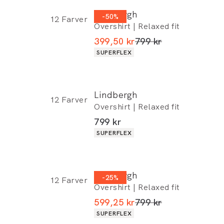
Lindbergh
-50%
12
Farver
Overshirt | Relaxed fit
 rabat)
I alt (uden rabat)
399,50 kr
799 kr
Produkt egenskaber
SUPERFLEX
Lindbergh
12
Farver
Overshirt | Relaxed fit
I alt (inkl. rabat)
799 kr
Produkt egenskaber
SUPERFLEX
Lindbergh
-25%
12
Farver
Overshirt | Relaxed fit
I alt (uden rabat)
599,25 kr
799 kr
Produkt egenskaber
SUPERFLEX