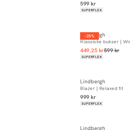
I alt (inkl. rabat)
599 kr
Produkt egenskaber
SUPERFLEX
Lindbergh
-25%
Klassiske bukser | Wid
I alt (uden
449,25 kr
599 kr
Produkt egenskaber
SUPERFLEX
Lindbergh
Blazer | Relaxed fit
I alt (inkl. rabat)
999 kr
Produkt egenskaber
SUPERFLEX
Lindbergh