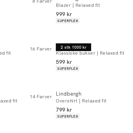
8
Farver
Blazer | Relaxed fit
I alt (inkl. rabat)
999 kr
Produkt egenskaber
SUPERFLEX
Lindbergh
2 stk 1000 kr
16
Farver
d fit
Klassiske bukser | Relaxed fit
I alt (inkl. rabat)
599 kr
Produkt egenskaber
SUPERFLEX
Lindbergh
14
Farver
axed fit
Overshirt | Relaxed fit
 rabat)
I alt (inkl. rabat)
799 kr
Produkt egenskaber
SUPERFLEX