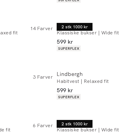
Lindbergh
2 stk 1000 kr
14
Farver
axed fit
Klassiske bukser | Wide fit
I alt (inkl. rabat)
599 kr
Produkt egenskaber
SUPERFLEX
Lindbergh
3
Farver
t
Habitvest | Relaxed fit
I alt (inkl. rabat)
599 kr
Produkt egenskaber
SUPERFLEX
Lindbergh
2 stk 1000 kr
6
Farver
e fit
Klassiske bukser | Wide fit