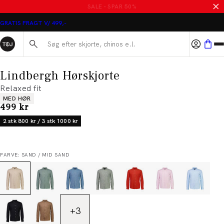
MASSER AF VARER PÅ UDSALG
GRATIS FRAGT V/ 499,-
Søg her...
Lindbergh Hørskjorte
Relaxed fit
Produkt egenskaber
MED HØR
I alt (inkl. rabat)
499 kr
2 stk 800 kr / 3 stk 1000 kr
FARVE: SAND / MID SAND
+
3