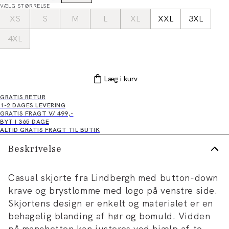
VÆLG STØRRELSE
XS
S
M
L
XL
XXL
3XL
4XL
Læg i kurv
GRATIS RETUR
1-2 DAGES LEVERING
GRATIS FRAGT V/ 499,-
BYT I 365 DAGE
ALTID GRATIS FRAGT TIL BUTIK
Beskrivelse
Casual skjorte fra Lindbergh med button-down
krave og brystlomme med logo på venstre side.
Skjortens design er enkelt og materialet er en
behagelig blanding af hør og bomuld. Vidden
på manchetten kan justeres ved hjælp af to