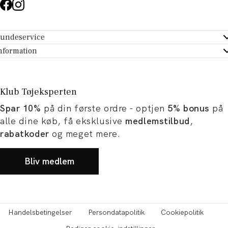
undeservice
ndeservice - Hjælpecenter
nformation
m Tøjeksperten
ontakt
tikker
turportal
Klub Tøjeksperten
spiration og artikler
rtryd dit køb
Spar 10%
på din første ordre - optjen
5% bonus
på
ørrelsesguide
avekort
alle dine køb, få eksklusive
medlemstilbud
,
b og karriere
turnering
rabatkoder
og meget mere.
okumentation
Bliv medlem
Handelsbetingelser
Persondatapolitik
Cookiepolitik