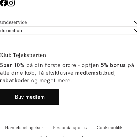
undeservice
ndeservice - Hjælpecenter
nformation
m Tøjeksperten
ontakt
tikker
turportal
Klub Tøjeksperten
spiration og artikler
rtryd dit køb
Spar 10%
på din første ordre - optjen
5% bonus
på
ørrelsesguide
avekort
alle dine køb, få eksklusive
medlemstilbud
,
b og karriere
turnering
rabatkoder
og meget mere.
okumentation
Bliv medlem
Handelsbetingelser
Persondatapolitik
Cookiepolitik