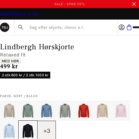
SALE - SPAR 50%
GRATIS FRAGT V/ 499,-
Søg her...
Lindbergh Hørskjorte
Relaxed fit
Produkt egenskaber
MED HØR
I alt (inkl. rabat)
499 kr
2 stk 800 kr / 3 stk 1000 kr
FARVE: SORT / BLACK
+
3