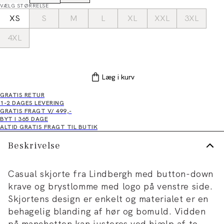
VÆLG STØRRELSE
XS
S
M
L
XL
XXL
3XL
4XL
Læg i kurv
GRATIS RETUR
1-2 DAGES LEVERING
GRATIS FRAGT V/ 499,-
BYT I 365 DAGE
ALTID GRATIS FRAGT TIL BUTIK
Beskrivelse
Casual skjorte fra Lindbergh med button-down
krave og brystlomme med logo på venstre side.
Skjortens design er enkelt og materialet er en
behagelig blanding af hør og bomuld. Vidden
på manchetten kan justeres ved hjælp af to