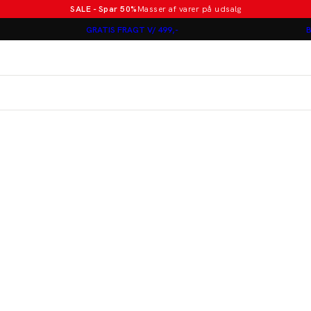
SALE - Spar 50%
Masser af varer på udsalg
Poloer i nye farver
GRATIS FRAGT V/ 499,-
B
Lindbergh
Jakkesæt fra 1499 kr.
er