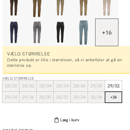
+
16
VÆLG STØRRELSE
Dette produkt er lille i størrelsen, så vi anbefaler at gå en
størrelse op.
VÆLG STØRRELSE
28/30
28/32
28/34
28/34
28/36
29/30
29/32
29/34
29/36
30/30
30/32
30/34
30/36
+
34
Læg i kurv