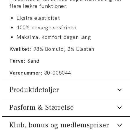
flere lækre funktioner:
Ekstra elasticitet
100% bevægelsesfrihed
Maksimal komfort dagen lang
Kvalitet:
98% Bomuld, 2% Elastan
Farve:
Sand
Varenummer:
30-005044
Produktdetaljer
Pasform & Størrelse
Lavet med Superflex, der giver ekstra
elasticitet og komfort.
Der er to lommer på siden.
Klub, bonus og medlemspriser
Fit:
Slim fit