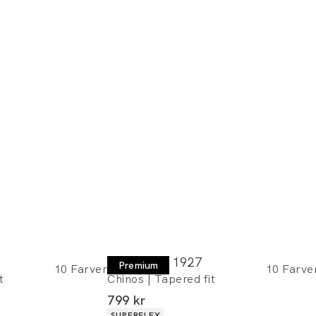
Lindbergh 1927
Premium
10
Farver
10
Farve
t
Chinos | Tapered fit
I alt (inkl. rabat)
799 kr
Produkt egenskaber
SUPERFLEX