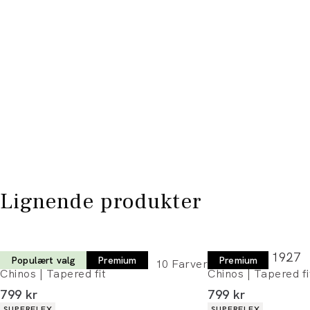
Lignende produkter
Lindbergh 1927
Lindbergh 1927
Populært valg
Premium
Premium
10
Farver
Chinos | Tapered fit
Chinos | Tapered fi
I alt (inkl. rabat)
I alt (inkl. rabat)
799 kr
799 kr
Produkt egenskaber
Produkt egenskaber
SUPERFLEX
SUPERFLEX