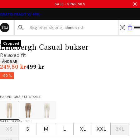
SALE - SPAR 50%
GRATIS FRAGT V/ 499,-
Søg her...
Cropped
Lindbergh Casual bukser
Relaxed fit
Produkt egenskaber
ÅNDBAR
I alt (uden rabat)
249,50 kr
499 kr
-50 %
FARVE: GRÅ / LT STONE
VÆLG STØRRELSE
XS
S
M
L
XL
XXL
3XL