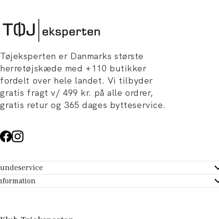
Tøjeksperten er Danmarks største
herretøjskæde med +110 butikker
fordelt over hele landet. Vi tilbyder
gratis fragt v/ 499 kr. på alle ordrer,
gratis retur og 365 dages bytteservice.
undeservice
ndeservice - Hjælpecenter
nformation
m Tøjeksperten
ontakt
tikker
turportal